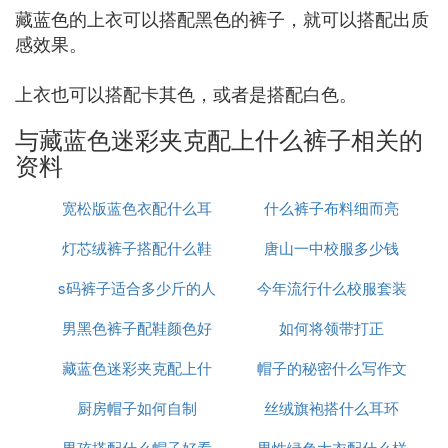
藏蓝色的上衣可以搭配黑色的裤子，就可以搭配出质
感效果。
上衣也可以搭配卡其色，或者是搭配白色。
与藏蓝色迷彩夹克配上什么裤子相关的
资料
宽松版蓝色衣配什么耳
什么裤子布料细而亮
灯芯绒裤子搭配什么鞋
饰好看
唐山一中校服多少钱
s码裤子适合多少斤的人
好看点
今年流行什么校服套装
男黑色裤子配鞋颜色好
穿
如何将领带打正
藏蓝色迷彩夹克配上什
看吗
帽子的秘密什么写作文
厨房帽子如何自制
么裤子
丝绒旗袍搭什么耳环
男孩搭配什么帽子好看
男性绿色大衣配什么样