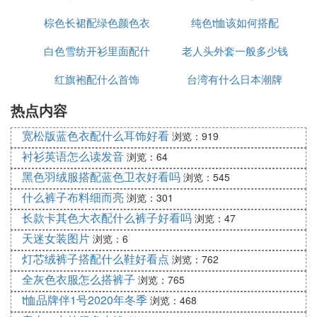
棕色长裙配绿色颜色衣
服好看
纯色t恤该如何搭配
白色雪纺开衫里面配什
老人头外套一般多少钱
红旗袍配什么首饰
么裤子
台湾有什么日本潮牌
热点内容
宽松版蓝色衣配什么耳饰好看
浏览：919
衬衫英语怎么读发音
浏览：64
黑色羽绒服搭配蓝色卫衣好看吗
浏览：545
什么裤子布料细而亮
浏览：301
长款卡其色大衣配什么裤子好看吗
浏览：47
天迷女装图片
浏览：6
灯芯绒裤子搭配什么鞋好看点
浏览：762
全灰色衣服怎么搭裤子
浏览：765
t恤品牌伴1号2020年冬季
浏览：468