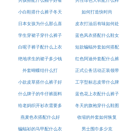
小白鞋搭什么裤子冬天
图片大全集
如何打造快时尚
的裤子
日本女孩为什么那么喜
皮衣打油后有味如何处
学生穿裙子穿什么裤子
欢穿裙子
蓝色风衣搭配什么鞋女
理
白呢子裤子配什么上衣
好看
短款蝙蝠外套如何搭配
绝地求生的裙子多少钱
好看
红色阿迪外套配什么裤
外套蝴蝶结什么打
正式公务活动正装领带
子图片
小款皮草搭什么裤子好
工字型标志皮带什么牌
的颜色
什么牌子的牛仔裤面料
看图片欣赏
蓝色花上衣配什么裤子
子
给老妈织开衫衣需要多
好
冬天的旗袍穿什么鞋图
图片
燕麦色衣搭配什么好
少线
收缩的外套如何恢复
片欣赏
蝙蝠衫的马甲配什么衣
男士围巾多少克