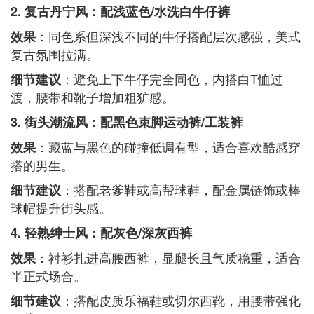
2. 复古丹宁风：配浅蓝色/水洗白牛仔裤
：同色系但深浅不同的牛仔搭配层次感强，美式
效果
复古氛围拉满。
：避免上下牛仔完全同色，内搭白T恤过
细节建议
渡，腰带和靴子增加粗犷感。
3. 街头潮流风：配黑色束脚运动裤/工装裤
：藏蓝与黑色的碰撞低调有型，适合喜欢酷感穿
效果
搭的男生。
：搭配老爹鞋或高帮球鞋，配金属链饰或棒
细节建议
球帽提升街头感。
4. 轻熟绅士风：配灰色/深灰西裤
：衬衫扎进高腰西裤，显腿长且气质稳重，适合
效果
半正式场合。
：搭配皮质乐福鞋或切尔西靴，用腰带强化
细节建议