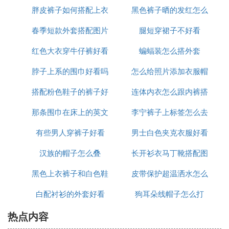
胖皮裤子如何搭配上衣
黑色裤子晒的发红怎么
吗
春季短款外套搭配图片
腿短穿裙子不好看
办
红色大衣穿牛仔裤好看
大全
蝙蝠装怎么搭外套
脖子上系的围巾好看吗
吗
怎么给照片添加衣服帽
搭配粉色鞋子的裤子好
连体内衣怎么跟内裤搭
子
那条围巾在床上的英文
看图片大全
李宁裤子上标签怎么去
配
有些男人穿裤子好看
怎么说
男士白色夹克衣服好看
掉
汉族的帽子怎么叠
长开衫衣马丁靴搭配图
吗
黑色上衣裤子和白色鞋
皮带保护超温洒水怎么
片
白配衬衫的外套好看
子好看
狗耳朵线帽子怎么打
接线
热点内容