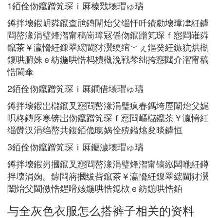
1銆佺伆鑹蹭笂琛ｉ厤榛戣壊瑁ゅ瓙
鐏拌壊鍜岄粦鑹查兘鏄闈炲父缁忓吀鐨勮壊璋冿紝鎼
閰嶅湪涓璧烽潪甯稿崗璋冦傜伆鑹蹭笂琛ｆ惌閰嶉粦
鑹茶￥瀛愶紝鏁翠綋閫犲瀷绠绾﹀ぇ鏂癸紝鏃犺烘槸
鍑哄腑姝ｅ紡鍦哄悎杩樻槸浼戦棽绌挎惌閮介潪甯稿
悎閫傘
2銆佺伆鑹蹭笂琛ｉ厤鐧借壊瑁ゅ瓙
鐏拌壊鍜岀櫧鑹叉惌閰嶅湪涓璧疯春鎷垮厔闈炲父娓
呮柊鏄庝寒锛岀伆鑹蹭笂琛ｆ惌閰嶇櫧鑹茶￥瀛愶紝
缁欎汉涓绉嶅共鍑銆佹暣娲佺殑鎰熻夋晱鎼恒
3銆佺伆鑹蹭笂琛ｉ厤钃濊壊瑁ゅ瓙
鐏拌壊鍜岃摑鑹叉惌閰嶅湪涓璧烽潪甯镐紭闆咃紝鐏
拌壊涓婅。鎼閰嶈摑绂呰鑹茶￥瀛愶紝鏁翠綋閫犲瀷
闈炲父閫傚悎鍟嗗姟鍦哄悎鎴栨ｅ紡鍦哄悎銆
与全灰色衣服怎么搭裤子相关的资料