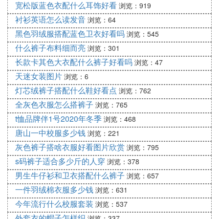
宽松版蓝色衣配什么耳饰好看
浏览：919
衬衫英语怎么读发音
浏览：64
黑色羽绒服搭配蓝色卫衣好看吗
浏览：545
什么裤子布料细而亮
浏览：301
长款卡其色大衣配什么裤子好看吗
浏览：47
天迷女装图片
浏览：6
灯芯绒裤子搭配什么鞋好看点
浏览：762
全灰色衣服怎么搭裤子
浏览：765
t恤品牌伴1号2020年冬季
浏览：468
唐山一中校服多少钱
浏览：221
灰色裤子搭啥衣服好看图片欣赏
浏览：795
s码裤子适合多少斤的人穿
浏览：378
男生牛仔衫和卫衣搭配什么裤子
浏览：657
一件羽绒棉衣服多少钱
浏览：631
今年流行什么校服套装
浏览：537
外套衣的帽子怎样织
浏览：337