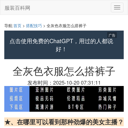
服装百科网
切
换
导
航
导航:
首页
>
搭配技巧
> 全灰色衣服怎么搭裤子
广告
点击使用免费的ChatGPT，用过的人都说
好！
全灰色衣服怎么搭裤子
发布时间：2025-10-20 07:31:11
★、在哪里可以看到那种劲爆的美女主播？