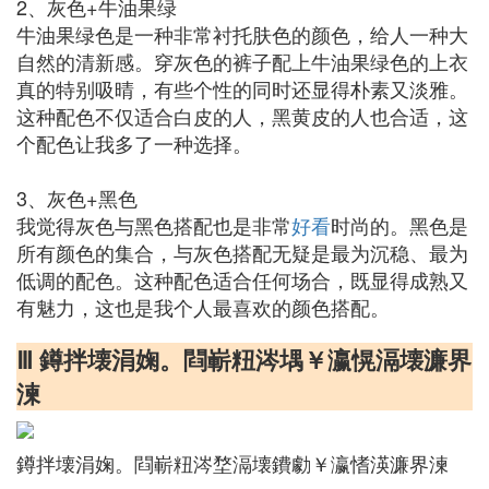
2、灰色+牛油果绿
牛油果绿色是一种非常衬托肤色的颜色，给人一种大
自然的清新感。穿灰色的裤子配上牛油果绿色的上衣
真的特别吸晴，有些个性的同时还显得朴素又淡雅。
这种配色不仅适合白皮的人，黑黄皮的人也合适，这
个配色让我多了一种选择。
3、灰色+黑色
我觉得灰色与黑色搭配也是非常
好看
时尚的。黑色是
所有颜色的集合，与灰色搭配无疑是最为沉稳、最为
低调的配色。这种配色适合任何场合，既显得成熟又
有魅力，这也是我个人最喜欢的颜色搭配。
Ⅲ 鐏拌壊涓婅。閰嶄粈涔堣￥瀛愰滆壊濂界
湅
鐏拌壊涓婅。閰嶄粈涔堥滆壊鐨勮￥瀛愭渶濂界湅