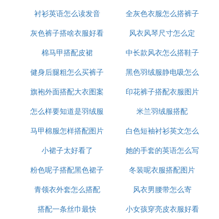
衬衫英语怎么读发音
全灰色衣服怎么搭裤子
灰色裤子搭啥衣服好看
风衣风琴尺寸怎么定
棉马甲搭配皮裙
图片欣赏
中长款风衣怎么搭鞋子
健身后腿粗怎么买裤子
黑色羽绒服静电吸怎么
旗袍外面搭配大衣图案
印花裤子搭配衣服图片
办
怎么样要知道是羽绒服
米兰羽绒服搭配
马甲棉服怎样搭配图片
白色短袖衬衫英文怎么
小裙子太好看了
她的手套的英语怎么写
说
粉色呢子搭配黑色裙子
冬装呢衣服搭配图片
青领衣外套怎么搭配
风衣男腰带怎么寄
搭配一条丝巾最快
小女孩穿亮皮衣服好看