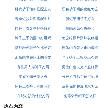
胖皮裤子如何搭配上衣
黑色裤子晒的发红怎么
吗
春季短款外套搭配图片
腿短穿裙子不好看
办
红色大衣穿牛仔裤好看
大全
蝙蝠装怎么搭外套
脖子上系的围巾好看吗
吗
怎么给照片添加衣服帽
搭配粉色鞋子的裤子好
连体内衣怎么跟内裤搭
子
那条围巾在床上的英文
看图片大全
李宁裤子上标签怎么去
配
有些男人穿裤子好看
怎么说
男士白色夹克衣服好看
掉
汉族的帽子怎么叠
长开衫衣马丁靴搭配图
吗
黑色上衣裤子和白色鞋
皮带保护超温洒水怎么
片
白配衬衫的外套好看
子好看
狗耳朵线帽子怎么打
接线
热点内容