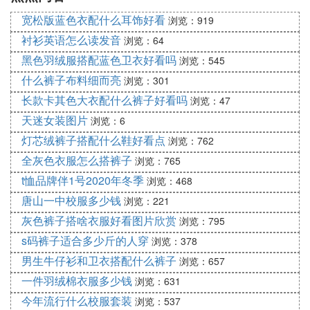
宽松版蓝色衣配什么耳饰好看
浏览：919
衬衫英语怎么读发音
浏览：64
黑色羽绒服搭配蓝色卫衣好看吗
浏览：545
什么裤子布料细而亮
浏览：301
长款卡其色大衣配什么裤子好看吗
浏览：47
天迷女装图片
浏览：6
灯芯绒裤子搭配什么鞋好看点
浏览：762
全灰色衣服怎么搭裤子
浏览：765
t恤品牌伴1号2020年冬季
浏览：468
唐山一中校服多少钱
浏览：221
灰色裤子搭啥衣服好看图片欣赏
浏览：795
s码裤子适合多少斤的人穿
浏览：378
男生牛仔衫和卫衣搭配什么裤子
浏览：657
一件羽绒棉衣服多少钱
浏览：631
今年流行什么校服套装
浏览：537