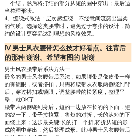
一个结，然后将打结的部分从短的圈中穿出；最后适
当整理形状。
4、缠绕式系法：层次感缠绕，不经意间流露出温柔
的气质。选择这类腰带时，避免过于夸张的设计，简
约的设计更容易达到理想的风格效果。
Ⅳ 男士风衣腰带怎么技才好看点。往背后
的那种 谢谢。希望有图的 谢谢
男士风衣腰带后系法方法一
最多的男士风衣腰带后系法，如果腰带是像皮带一样
的有锁眼，或者搭扣，只需将腰带从衣服两侧绕到背
后，穿过搭扣或锁眼，调整腰带的松紧度，整理平
整，就OK了。
腰带从两侧绕到身后，短的一边放在长的的下面，短
的绕一下，带子拉拉紧，将短的对折，长的从短的下
面绕上来；这步最关键:长的打一个折,将折从短的形
成的圈中穿出，然后整理成形。此种男士风衣腰带后