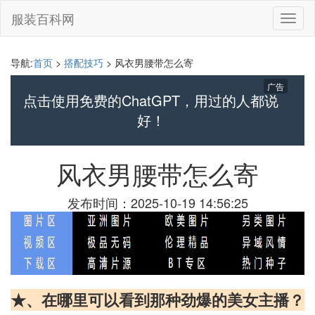
服装百科网
切
换
导
航
导航:
首页
>
搭配技巧
> 风衣男腰带怎么寄
广告
点击使用免费的ChatGPT，用过的人都说
好！
风衣男腰带怎么寄
发布时间：2025-10-19 14:56:25
★、在哪里可以看到那种劲爆的美女主播？