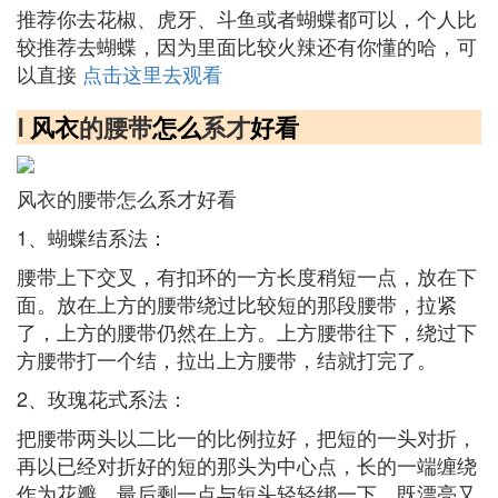
推荐你去花椒、虎牙、斗鱼或者蝴蝶都可以，个人比
较推荐去蝴蝶，因为里面比较火辣还有你懂的哈，可
以直接
点击这里去观看
Ⅰ
风衣
的腰带
怎么
系才
好看
风衣的腰带怎么系才好看
1、蝴蝶结系法：
腰带上下交叉，有扣环的一方长度稍短一点，放在下
面。放在上方的腰带绕过比较短的那段腰带，拉紧
了，上方的腰带仍然在上方。上方腰带往下，绕过下
方腰带打一个结，拉出上方腰带，结就打完了。
2、玫瑰花式系法：
把腰带两头以二比一的比例拉好，把短的一头对折，
再以已经对折好的短的那头为中心点，长的一端缠绕
作为花瓣，最后剩一点与短头轻轻绑一下，既漂亮又