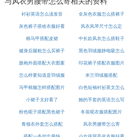
与风衣男腰带怎么寄相关的资料
衬衫英语怎么读发音
全灰色衣服怎么搭裤子
灰色裤子搭啥衣服好看
风衣风琴尺寸怎么定
棉马甲搭配皮裙
图片欣赏
中长款风衣怎么搭鞋子
健身后腿粗怎么买裤子
黑色羽绒服静电吸怎么
旗袍外面搭配大衣图案
印花裤子搭配衣服图片
办
怎么样要知道是羽绒服
米兰羽绒服搭配
马甲棉服怎样搭配图片
白色短袖衬衫英文怎么
小裙子太好看了
她的手套的英语怎么写
说
粉色呢子搭配黑色裙子
冬装呢衣服搭配图片
青领衣外套怎么搭配
风衣男腰带怎么寄
搭配一条丝巾最快
小女孩穿亮皮衣服好看