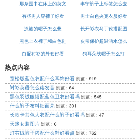
那条围巾在床上的英文
看图片大全
李宁裤子上标签怎么去
配
有些男人穿裤子好看
怎么说
男士白色夹克衣服好看
掉
汉族的帽子怎么叠
长开衫衣马丁靴搭配图
吗
黑色上衣裤子和白色鞋
皮带保护超温洒水怎么
片
白配衬衫的外套好看
子好看
狗耳朵线帽子怎么打
接线
热点内容
宽松版蓝色衣配什么耳饰好看
浏览：919
衬衫英语怎么读发音
浏览：64
黑色羽绒服搭配蓝色卫衣好看吗
浏览：545
什么裤子布料细而亮
浏览：301
长款卡其色大衣配什么裤子好看吗
浏览：47
天迷女装图片
浏览：6
灯芯绒裤子搭配什么鞋好看点
浏览：762