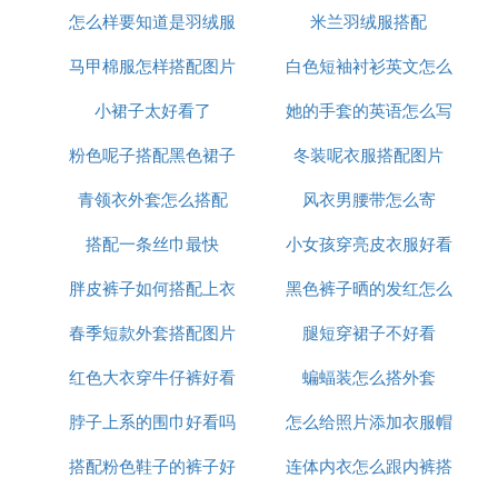
怎么样要知道是羽绒服
米兰羽绒服搭配
马甲棉服怎样搭配图片
白色短袖衬衫英文怎么
小裙子太好看了
她的手套的英语怎么写
说
粉色呢子搭配黑色裙子
冬装呢衣服搭配图片
青领衣外套怎么搭配
风衣男腰带怎么寄
搭配一条丝巾最快
小女孩穿亮皮衣服好看
胖皮裤子如何搭配上衣
黑色裤子晒的发红怎么
吗
春季短款外套搭配图片
腿短穿裙子不好看
办
红色大衣穿牛仔裤好看
大全
蝙蝠装怎么搭外套
脖子上系的围巾好看吗
吗
怎么给照片添加衣服帽
搭配粉色鞋子的裤子好
连体内衣怎么跟内裤搭
子