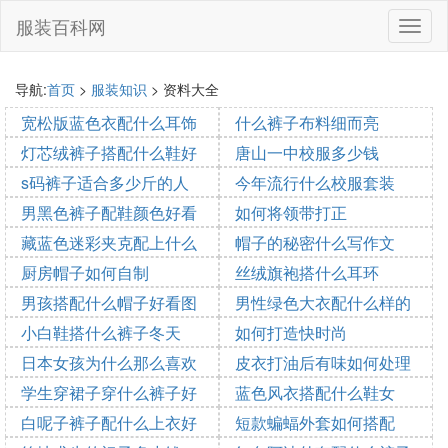
服装百科网
切
换
导
航
导航:
首页
>
服装知识
> 资料大全
宽松版蓝色衣配什么耳饰
什么裤子布料细而亮
好看
灯芯绒裤子搭配什么鞋好
唐山一中校服多少钱
2025-10-20 08:58:16
2025-10-20 07:57:57
看点
s码裤子适合多少斤的人
今年流行什么校服套装
2025-10-20 07:38:26
2025-10-20 07:01:38
穿
男黑色裤子配鞋颜色好看
如何将领带打正
2025-10-20 06:42:39
2025-10-20 06:09:25
吗
藏蓝色迷彩夹克配上什么
帽子的秘密什么写作文
2025-10-20 05:52:00
2025-10-20 04:03:06
裤子
厨房帽子如何自制
丝绒旗袍搭什么耳环
2025-10-20 01:42:18
2025-10-20 01:21:46
男孩搭配什么帽子好看图
男性绿色大衣配什么样的
2025-10-20 00:29:13
2025-10-19 22:40:42
片大全集
小白鞋搭什么裤子冬天
裤子
如何打造快时尚
2025-10-19 21:36:06
日本女孩为什么那么喜欢
皮衣打油后有味如何处理
2025-10-19 22:32:25
2025-10-19 18:45:10
2025-10-19 18:04:43
穿裙子
学生穿裙子穿什么裤子好
蓝色风衣搭配什么鞋女
2025-10-19 17:14:55
2025-10-19 16:17:27
看
白呢子裤子配什么上衣好
短款蝙蝠外套如何搭配
2025-10-19 15:11:40
2025-10-19 14:57:46