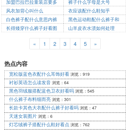
看吗
加盟巴拉巴拉童装店要多
帽子好看
裤子什么字母是大号
2025-10-18 09:03:47
少钱
风衣加背心叫什么
衣应该配什么鞋知乎
2025-10-18 06:31:14
2025-10-18 08:09:49
2025-10-18 06:10:24
白色裤子配什么意思内裤
黑色运动鞋配什么裤子和
2025-10-18 05:35:57
2025-10-18 05:21:56
长得矮穿什么裤子好看图
衣服
山羊皮衣水渍如何处理
2025-10-18 04:14:50
2025-10-18 04:07:47
片
2025-10-18 01:34:44
2025-10-18 01:09:14
«
1
2
3
4
5
»
热点内容
宽松版蓝色衣配什么耳饰好看
浏览：919
衬衫英语怎么读发音
浏览：64
黑色羽绒服搭配蓝色卫衣好看吗
浏览：545
什么裤子布料细而亮
浏览：301
长款卡其色大衣配什么裤子好看吗
浏览：47
天迷女装图片
浏览：6
灯芯绒裤子搭配什么鞋好看点
浏览：762