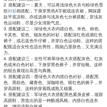
2. 搭配建议一：夏天，可以将浅绿色大衣与粉绿色雪
纺
衬衫
相搭配，下身穿黑色A字裙或连衣裙，脚踩露
趾平底凉鞋。亦或选择与浅灰色七分裤搭配，穿浅灰
色运动鞋，尽显少女清新气息。
3. 搭配建议二：深绿色大衣内搭白色、米色、粉色、
卡其色、驼色、烟灰色的衬衫，搭配深红色或酒红色
裤子，或石蓝色牛仔裤，并穿白色运动鞋。这样的搭
配既适合女性也适合男性，既能凸显肤色，又充满活
力。
4. 搭配建议三：女性可将翠绿色大衣搭配灰色、红灰
色或米白色衬衫，下身穿黑色裤子，并穿短靴。这样
的组合展现出高贵与典雅。
5. 搭配建议四：墨绿色大衣内搭白色衬衫，搭配黑
色、黑棕色、藏青色、深咖啡色、暗红色的裤子，并
穿高跟鞋。这样的穿着既成熟又稳重。
6. 搭配建议五：军绿色大衣搭配黑色紧身皮裤，坡跟
高跟鞋，营造出的是一种酷感风格。内搭白色连衣
裙，增添清新自然感。