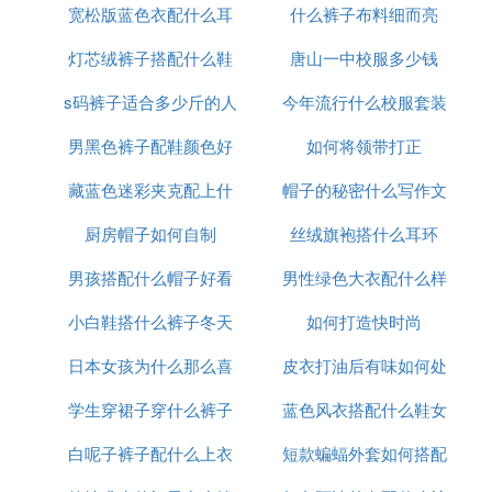
宽松版蓝色衣配什么耳
什么裤子布料细而亮
灯芯绒裤子搭配什么鞋
饰好看
唐山一中校服多少钱
s码裤子适合多少斤的人
好看点
今年流行什么校服套装
男黑色裤子配鞋颜色好
穿
如何将领带打正
藏蓝色迷彩夹克配上什
看吗
帽子的秘密什么写作文
厨房帽子如何自制
么裤子
丝绒旗袍搭什么耳环
男孩搭配什么帽子好看
男性绿色大衣配什么样
小白鞋搭什么裤子冬天
图片大全集
如何打造快时尚
的裤子
日本女孩为什么那么喜
皮衣打油后有味如何处
学生穿裙子穿什么裤子
欢穿裙子
蓝色风衣搭配什么鞋女
理
白呢子裤子配什么上衣
好看
短款蝙蝠外套如何搭配