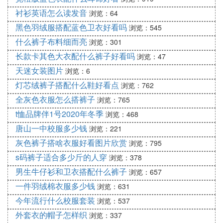
衬衫英语怎么读发音
浏览：64
黑色羽绒服搭配蓝色卫衣好看吗
浏览：545
什么裤子布料细而亮
浏览：301
长款卡其色大衣配什么裤子好看吗
浏览：47
天迷女装图片
浏览：6
灯芯绒裤子搭配什么鞋好看点
浏览：762
全灰色衣服怎么搭裤子
浏览：765
t恤品牌伴1号2020年冬季
浏览：468
唐山一中校服多少钱
浏览：221
灰色裤子搭啥衣服好看图片欣赏
浏览：795
s码裤子适合多少斤的人穿
浏览：378
男生牛仔衫和卫衣搭配什么裤子
浏览：657
一件羽绒棉衣服多少钱
浏览：631
今年流行什么校服套装
浏览：537
外套衣的帽子怎样织
浏览：337