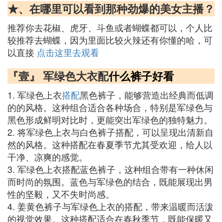
★、在哪里可以看到那种劲爆的美女主播？
推荐你去花椒、虎牙、斗鱼或者蝴蝶都可以，个人比
较推荐去蝴蝶，因为里面比较火辣还有你懂的哈，可
以直接
点击这里去观看
『壹』 军绿色大衣配
什么
裤子
好看
1. 军绿色上衣
搭配
黑色裤子，能够营造出经典而低调
的的风格。这种组合适合各种场合，特别是军绿色与
黑色形成鲜明对比时，更能突出军绿色的独特魅力。
2. 将军绿色上衣与白色裤子搭配，可以呈现出清新自
然的风格。这种搭配在春夏季节尤其受欢迎，给人以
干净、凉爽的感觉。
3. 军绿色上衣搭配蓝色裤子，这种组合带有一种休闲
而时尚的氛围。蓝色与军绿色的结合，既能展现出男
性的坚毅，又不失时尚感。
4. 姜黄色裤子与军绿色上衣的搭配，带来温暖而活泼
的视觉效果。这种搭配适合在春秋季节，既能保暖又