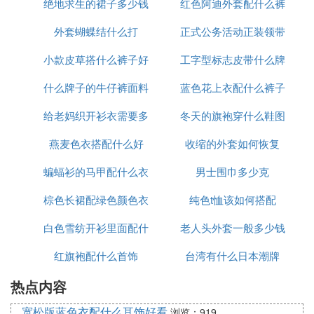
绝地求生的裙子多少钱
好看
红色阿迪外套配什么裤
外套蝴蝶结什么打
正式公务活动正装领带
子图片
小款皮草搭什么裤子好
工字型标志皮带什么牌
的颜色
什么牌子的牛仔裤面料
看图片欣赏
蓝色花上衣配什么裤子
子
给老妈织开衫衣需要多
好
冬天的旗袍穿什么鞋图
图片
燕麦色衣搭配什么好
少线
收缩的外套如何恢复
片欣赏
蝙蝠衫的马甲配什么衣
男士围巾多少克
棕色长裙配绿色颜色衣
服好看
纯色t恤该如何搭配
白色雪纺开衫里面配什
老人头外套一般多少钱
红旗袍配什么首饰
么裤子
台湾有什么日本潮牌
热点内容
宽松版蓝色衣配什么耳饰好看
浏览：919