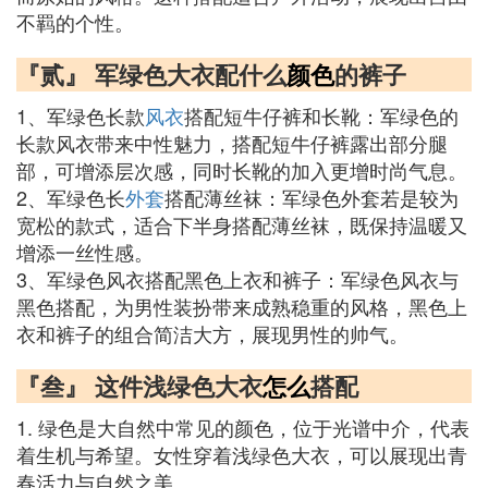
不羁的个性。
『贰』 军绿色大衣配什么
颜色
的裤子
1、军绿色长款
风衣
搭配短牛仔裤和长靴：军绿色的
长款风衣带来中性魅力，搭配短牛仔裤露出部分腿
部，可增添层次感，同时长靴的加入更增时尚气息。
2、军绿色长
外套
搭配薄丝袜：军绿色外套若是较为
宽松的款式，适合下半身搭配薄丝袜，既保持温暖又
增添一丝性感。
3、军绿色风衣搭配黑色上衣和裤子：军绿色风衣与
黑色搭配，为男性装扮带来成熟稳重的风格，黑色上
衣和裤子的组合简洁大方，展现男性的帅气。
『叁』 这件浅绿色大衣
怎么
搭配
1. 绿色是大自然中常见的颜色，位于光谱中介，代表
着生机与希望。女性穿着浅绿色大衣，可以展现出青
春活力与自然之美。