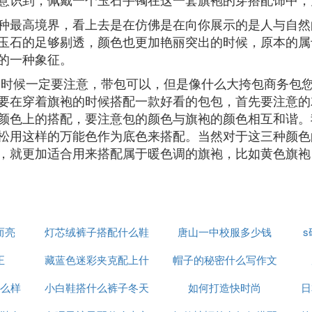
种最高境界，看上去是在仿佛是在向你展示的是人与自然
玉石的足够剔透，颜色也更加艳丽突出的时候，原本的属
的一种象征。
的时候一定要注意，带包可以，但是像什么大挎包商务包
要在穿着旗袍的时候搭配一款好看的包包，首先要注意的
颜色上的搭配，要注意包的颜色与旗袍的颜色相互和谐。
松用这样的万能色作为底色来搭配。当然对于这三种颜色
，就更加适合用来搭配属于暖色调的旗袍，比如黄色旗袍
而亮
灯芯绒裤子搭配什么鞋
唐山一中校服多少钱
正
藏蓝色迷彩夹克配上什
好看点
帽子的秘密什么写作文
么样
小白鞋搭什么裤子冬天
么裤子
如何打造快时尚
日