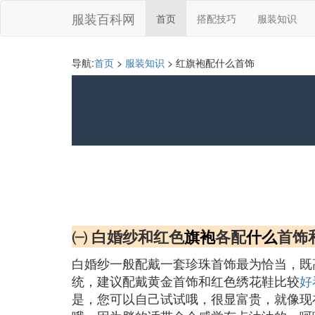
服装百科网
首页
搭配技巧
服装知识
导航:
首页
>
服装知识
> 红旗袍配什么首饰
㈠ 白婚纱和红色
旗袍
各配
什么
首饰
白婚纱一般配戴一套珍珠首饰最为恰当，既
统，建议配戴黄金首饰和红色绣花鞋比较
好
是，您可以自己试试哦，很显富贵，就像现