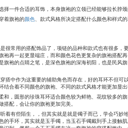
选择一件合适的耳饰，本身旗袍的立领已经能够拉长脖颈
穿着旗袍的
颜色
、款式风格所决定搭配什么颜色和样式的
也是很常用的搭配饰品了，项链的品种和款式也有很多，
旗袍再一起更显端庄，而和颜色花色更复杂的旗袍搭配再
是旗袍的点睛之笔，是深色旗袍的深海初阳，也是民风旗
在穿搭中作为这重要的辅助角色而存在，好的耳环不但可
环结合着不同颜色的旗袍、不同的款式风格才能更加显出
柔和，圆形的珍珠耳环适合颜色较为鲜艳、花纹较多的旗
做搭配，会让你的旗袍更加完美。
环听着有些陌生，，但其实就是就是镯子而已，学会巧妙
色的手环，其实就是玉手镯，当玉石手镯戴到手上接触肌
意识到，佩戴一个玉石手镯在这一套旗袍的穿搭配饰中，无