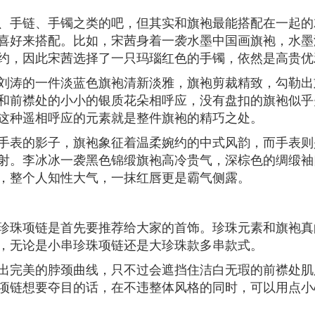
、手链、手镯之类的吧，但其实和旗袍最能搭配在一起的
喜好来搭配。比如，宋茜身着一袭水墨中国画旗袍，水墨
约，因此宋茜选择了一只玛瑙红色的手镯，依然是高贵优
刘涛的一件淡蓝色旗袍清新淡雅，旗袍剪裁精致，勾勒出
和前襟处的小小的银质花朵相呼应，没有盘扣的旗袍似乎
这种遥相呼应的元素就是整件旗袍的精巧之处。
手表的影子，旗袍象征着温柔婉约的中式风韵，而手表则
射。李冰冰一袭黑色锦缎旗袍高冷贵气，深棕色的绸缎袖
，整个人知性大气，一抹红唇更是霸气侧露。
珍珠项链是首先要推荐给大家的首饰。珍珠元素和旗袍真
，无论是小串珍珠项链还是大珍珠款多串款式。
出完美的脖颈曲线，只不过会遮挡住洁白无瑕的前襟处肌
项链想要夺目的话，在不违整体风格的同时，可以用点小