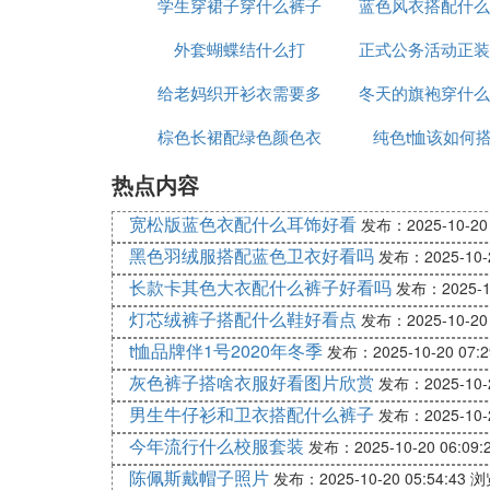
学生穿裙子穿什么裤子
图片大全集
蓝色风衣搭配什么
的裤子
外套蝴蝶结什么打
好看
正式公务活动正装
给老妈织开衫衣需要多
冬天的旗袍穿什么
的颜色
棕色长裙配绿色颜色衣
少线
纯色t恤该如何
片欣赏
热点内容
宽松版蓝色衣配什么耳饰好看
发布：2025-10-20 
黑色羽绒服搭配蓝色卫衣好看吗
发布：2025-10-2
长款卡其色大衣配什么裤子好看吗
发布：2025-10
灯芯绒裤子搭配什么鞋好看点
发布：2025-10-20 
t恤品牌伴1号2020年冬季
发布：2025-10-20 07:2
灰色裤子搭啥衣服好看图片欣赏
发布：2025-10-2
男生牛仔衫和卫衣搭配什么裤子
发布：2025-10-2
今年流行什么校服套装
发布：2025-10-20 06:09:
陈佩斯戴帽子照片
发布：2025-10-20 05:54:43
浏