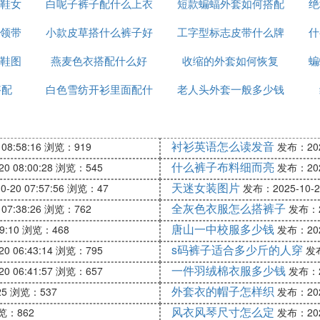
鞋女
白呢子裤子配什么上衣
短款蝙蝠外套如何搭配
绝
领带
小款皮草搭什么裤子好
好看
工字型标志皮带什么牌
什
鞋图
燕麦色衣搭配什么好
看图片欣赏
收缩的外套如何恢复
子
蝙
搭配
白色雪纺开衫里面配什
老人头外套一般多少钱
么裤子
衬衫英语怎么读发音
08:58:16
浏览：919
发布：2025
什么裤子布料细而亮
0 08:00:28
浏览：545
发布：2025
天迷女装图片
-20 07:57:56
浏览：47
发布：2025-10-20
全灰色衣服怎么搭裤子
07:38:26
浏览：762
发布：20
唐山一中校服多少钱
9:10
浏览：468
发布：2025
s码裤子适合多少斤的人穿
0 06:43:14
浏览：795
发布
一件羽绒棉衣服多少钱
0 06:41:57
浏览：657
发布：20
外套衣的帽子怎样织
25
浏览：537
发布：2025
风衣风琴尺寸怎么定
览：862
发布：2025