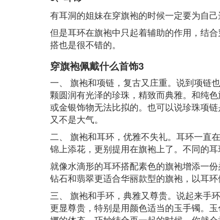
有耳洞的姐妹在穿旗袍的时候一定要为自己
但是耳环在旗袍中只起着辅助的作用，结合
搭也是很不错的。
穿旗袍佩戴什么首饰3
一、 旗袍和项链，复古又庄重。说到项链
颗圆润有光泽的珍珠，精致而典雅。和纯色
或金银饰物无法比拟的。也可以说珍珠项链
又不是大气。
二、 旗袍和耳环，优雅不失礼。耳环一直
锦上添花，更别提用在旗袍上了。不同的耳
就像水滴形的耳环搭配素色的旗袍增添一份
钻石和翡翠更适合华丽款型的旗袍，以耳环
三、 旗袍和手环，典雅又尊贵。说起来手
更显尊贵，特别是用颜色适当的玉手镯。玉
娜的体态，巧妙结合再一起的时候，你就会