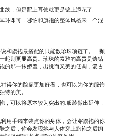
曲线，但是配上耳饰就更是锦上添花了。
耳环即可，哪怕和旗袍的整体风格来一个混
要说和旗袍最搭配的只能数珍珠项链了。一颗
一起则更显高贵。珍珠的素雅的高贵是镶钻
袍的那一抹娇羞，出挑而又美的低调，复古
以衬得你的脸庞更加好看，也可以为你的服饰
独特的美。
袍，可以将原本较为突出的.服装做出延伸，
地利用手镯来装点你的身体，会让穿旗袍的你
肤之后，你会发现她与人体穿上旗袍之后婀
疑起到"画龙点睛"的神奇作用。