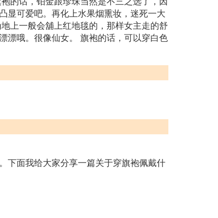
旗袍的话，铂金跟珍珠当然是不三之选了，因
凸显可爱吧。再化上水果烟熏妆，迷死一大
为地上一般会舖上红地毯的，那样女主走的舒
漂漂哦。很像仙女。 旗袍的话，可以穿白色
。下面我给大家分享一篇关于穿旗袍佩戴什