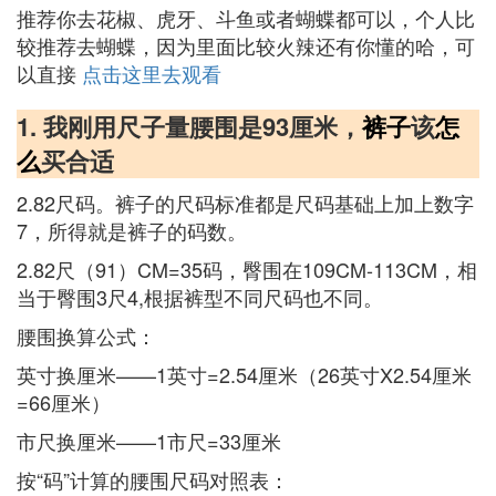
推荐你去花椒、虎牙、斗鱼或者蝴蝶都可以，个人比
较推荐去蝴蝶，因为里面比较火辣还有你懂的哈，可
以直接
点击这里去观看
1. 我刚用尺子量腰围是93厘米，
裤子
该
怎
么
买合适
2.82尺码。裤子的尺码标准都是尺码基础上加上数字
7，所得就是裤子的码数。
2.82尺（91）CM=35码，臀围在109CM-113CM，相
当于臀围3尺4,根据裤型不同尺码也不同。
腰围换算公式：
英寸换厘米——1英寸=2.54厘米（26英寸X2.54厘米
=66厘米）
市尺换厘米——1市尺=33厘米
按“码”计算的腰围尺码对照表：