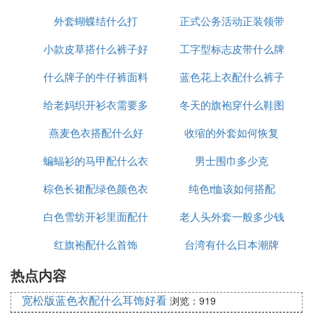
外套蝴蝶结什么打
正式公务活动正装领带
子图片
小款皮草搭什么裤子好
工字型标志皮带什么牌
的颜色
什么牌子的牛仔裤面料
看图片欣赏
蓝色花上衣配什么裤子
子
给老妈织开衫衣需要多
好
冬天的旗袍穿什么鞋图
图片
燕麦色衣搭配什么好
少线
收缩的外套如何恢复
片欣赏
蝙蝠衫的马甲配什么衣
男士围巾多少克
棕色长裙配绿色颜色衣
服好看
纯色t恤该如何搭配
白色雪纺开衫里面配什
老人头外套一般多少钱
红旗袍配什么首饰
么裤子
台湾有什么日本潮牌
热点内容
宽松版蓝色衣配什么耳饰好看
浏览：919