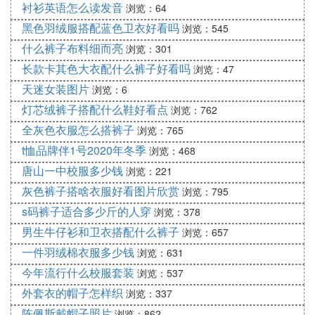
衬衫英语怎么读发音
浏览：64
黑色羽绒服搭配蓝色卫衣好看吗
浏览：545
什么裤子布料细而亮
浏览：301
长款卡其色大衣配什么裤子好看吗
浏览：47
天迷女装图片
浏览：6
灯芯绒裤子搭配什么鞋好看点
浏览：762
全灰色衣服怎么搭裤子
浏览：765
t恤品牌伴1号2020年冬季
浏览：468
唐山一中校服多少钱
浏览：221
灰色裤子搭啥衣服好看图片欣赏
浏览：795
s码裤子适合多少斤的人穿
浏览：378
男生牛仔衫和卫衣搭配什么裤子
浏览：657
一件羽绒棉衣服多少钱
浏览：631
今年流行什么校服套装
浏览：537
外套衣的帽子怎样织
浏览：337
陈佩斯戴帽子照片
浏览：862