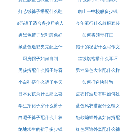
灯芯绒裤子搭配什么鞋
饰好看
唐山一中校服多少钱
s码裤子适合多少斤的人
好看点
今年流行什么校服套装
男黑色裤子配鞋颜色好
穿
如何将领带打正
藏蓝色迷彩夹克配上什
看吗
帽子的秘密什么写作文
厨房帽子如何自制
么裤子
丝绒旗袍搭什么耳环
男孩搭配什么帽子好看
男性绿色大衣配什么样
小白鞋搭什么裤子冬天
图片大全集
如何打造快时尚
的裤子
日本女孩为什么那么喜
皮衣打油后有味如何处
学生穿裙子穿什么裤子
欢穿裙子
蓝色风衣搭配什么鞋女
理
白呢子裤子配什么上衣
好看
短款蝙蝠外套如何搭配
绝地求生的裙子多少钱
好看
红色阿迪外套配什么裤