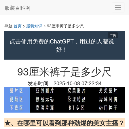
服装百科网
切
换
导
航
导航:
首页
>
服装知识
> 93厘米裤子是多少尺
广告
点击使用免费的ChatGPT，用过的人都说
好！
93厘米裤子是多少尺
发布时间：2025-10-08 07:22:34
★、在哪里可以看到那种劲爆的美女主播？