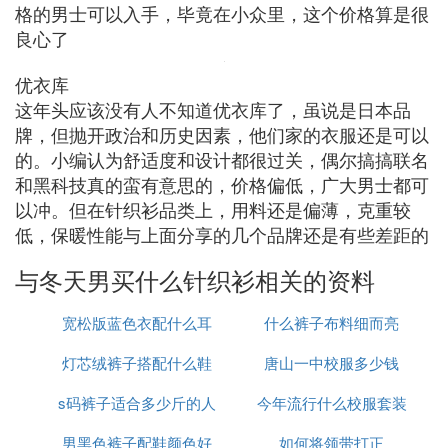
格的男士可以入手，毕竟在小众里，这个价格算是很
良心了
优衣库
这年头应该没有人不知道优衣库了，虽说是日本品
牌，但抛开政治和历史因素，他们家的衣服还是可以
的。小编认为舒适度和设计都很过关，偶尔搞搞联名
和黑科技真的蛮有意思的，价格偏低，广大男士都可
以冲。但在针织衫品类上，用料还是偏薄，克重较
低，保暖性能与上面分享的几个品牌还是有些差距的
与冬天男买什么针织衫相关的资料
宽松版蓝色衣配什么耳
什么裤子布料细而亮
灯芯绒裤子搭配什么鞋
饰好看
唐山一中校服多少钱
s码裤子适合多少斤的人
好看点
今年流行什么校服套装
男黑色裤子配鞋颜色好
穿
如何将领带打正