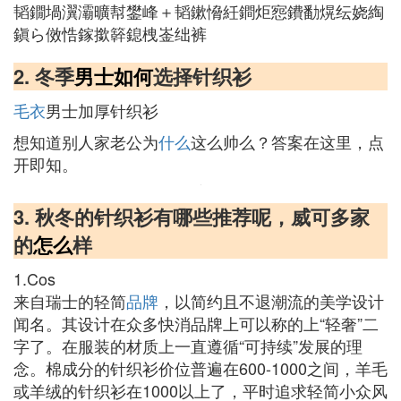
韬鐗堝瀷灞曠幇鐢峰＋韬鏉愶紝鐧炬惌鐨勫熀纭娆綯
鎭ら傚悎鎵撳簳鎴栧崟绌裤
2. 冬季
男士
如何
选择针织衫
毛衣
男士加厚针织衫
想知道别人家老公为
什么
这么帅么？答案在这里，点
开即知。
3. 秋冬的针织衫有哪些推荐呢，威可多家
的
怎么
样
1.Cos
来自瑞士的轻简
品牌
，以简约且不退潮流的美学设计
闻名。其设计在众多快消品牌上可以称的上“轻奢”二
字了。在服装的材质上一直遵循“可持续”发展的理
念。棉成分的针织衫价位普遍在600-1000之间，羊毛
或羊绒的针织衫在1000以上了，平时追求轻简小众风