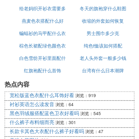
给老妈织开衫衣需要多
好
冬天的旗袍穿什么鞋图
图片
燕麦色衣搭配什么好
少线
收缩的外套如何恢复
片欣赏
蝙蝠衫的马甲配什么衣
男士围巾多少克
棕色长裙配绿色颜色衣
服好看
纯色t恤该如何搭配
白色雪纺开衫里面配什
老人头外套一般多少钱
红旗袍配什么首饰
么裤子
台湾有什么日本潮牌
热点内容
宽松版蓝色衣配什么耳饰好看
浏览：919
衬衫英语怎么读发音
浏览：64
黑色羽绒服搭配蓝色卫衣好看吗
浏览：545
什么裤子布料细而亮
浏览：301
长款卡其色大衣配什么裤子好看吗
浏览：47