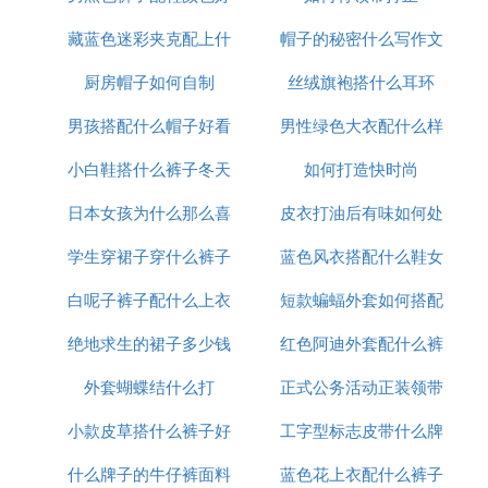
藏蓝色迷彩夹克配上什
看吗
帽子的秘密什么写作文
厨房帽子如何自制
么裤子
丝绒旗袍搭什么耳环
男孩搭配什么帽子好看
男性绿色大衣配什么样
小白鞋搭什么裤子冬天
图片大全集
如何打造快时尚
的裤子
日本女孩为什么那么喜
皮衣打油后有味如何处
学生穿裙子穿什么裤子
欢穿裙子
蓝色风衣搭配什么鞋女
理
白呢子裤子配什么上衣
好看
短款蝙蝠外套如何搭配
绝地求生的裙子多少钱
好看
红色阿迪外套配什么裤
外套蝴蝶结什么打
正式公务活动正装领带
子图片
小款皮草搭什么裤子好
工字型标志皮带什么牌
的颜色
什么牌子的牛仔裤面料
看图片欣赏
蓝色花上衣配什么裤子
子