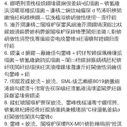
4. 鎯呬荆澶栧楅煩鐗堟疆娴佷釜鎬ч拡缁囪～锛氳繖
浜涢暱琚栭拡缁囪～濂楀ご娴佽屾瘺琛ｄ笉浠呮樉韬
鏉愶紝杩樻樉鐦︿笖浼橀泤锛岄傚悎绠绾﹂庢牸銆
5. 瀹芥澗濂楀ご閽堢粐琛鐢凤細瀹芥澗鐗堝瀷鍜岀粏
鑵婚潰鏂欎娇杩欎簺閽堢粐琛鍏锋墜閾炬湁璐ㄦ劅锛
岄傚悎涓嶅悓骞撮緞娈电殑鐢锋э紝灞曠幇鐙鐗归庢
牸銆
6. 鍐瀛ｄ腑鑺﹁厰鑰佸勾鐢峰＋鍔犲帤鍗婇珮棰嗛拡
缁囪～锛氳繖娆鹃拡缁囪～闈㈡枡鏌旀瘯鍝楀瓩杞锛
屽唴閲屽姞缁掞紝淇濇殩鏁堟灉濂斤紝閫傚悎涓鑰佸
勾鐢峰＋銆
7. 绾鑹茬緤姣涜～姣涜。SML-绂忎粫椹8019娆撅細
浠婂勾鍐澶╅潪甯告祦琛岋紝澶氱嶉滆壊鍙閫夛紝鏃
跺皻鍙堟俯鏆栥
8. 鍒虹唬閽堢粐寮琛姣涜。鐢峰栧楅潚骞寸矖绾胯。
锛氭煍杞鑸掗傦紝鑹插僵鎷兼帴璁捐℃椂灏氫釜鎬э
紝閫傚悎闈掑勾鐢锋с
9. 鐢峰＋姣涜。閽堢粐琛獿RX-M01锛歏棰嗚捐″拰淇