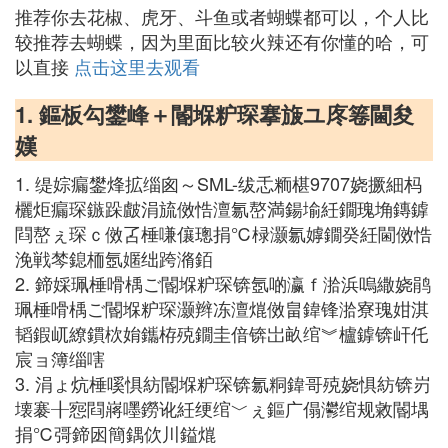
推荐你去花椒、虎牙、斗鱼或者蝴蝶都可以，个人比
较推荐去蝴蝶，因为里面比较火辣还有你懂的哈，可
以直接
点击这里去观看
1. 鏂板勾鐢峰＋閽堢粐琛搴旇ユ庝箞閫夋
嫨
1. 缇婃瘺鐢烽拡缁囪～SML-绂忎粫椹9707娆撅細杩
欐炬瘺琛鏃跺皻涓旈傚悎澶氱嶅満鍚堬紝鐗瑰埆鏄鎼
閰嶅ぇ琛ｃ傚叾棰嗛儴璁捐℃椂灏氱嫭鐗癸紝閫傚悎
浼戦棽鎴栭氬嫟绌跨潃銆
2. 鍗婇珮棰嗗楀ご閽堢粐琛锛氬啲瀛ｆ湁浜嗚繖娆鹃
珮棰嗗楀ご閽堢粐琛灏辫冻澶熴傚畠鍏锋湁寮瑰姏淇
韬鍜屼繚鏆栨姢鑴栫殑鐗圭偣锛岀畝绾︾櫨鎼锛屽仛
宸ョ簿缁嗐
3. 涓ょ炕棰嗘惧紡閽堢粐琛锛氱粡鍏哥殑娆惧紡锛岃
壊褰╂惌閰嶈嚜鐒讹紝绠绾﹀ぇ鏂广傝灪绾规敹閽堣
捐℃彁鍗囦簡鍝佽川鎰熴