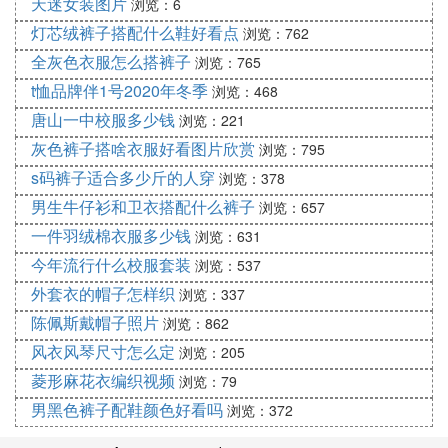
天迷女装图片
浏览：6
灯芯绒裤子搭配什么鞋好看点
浏览：762
全灰色衣服怎么搭裤子
浏览：765
t恤品牌伴1号2020年冬季
浏览：468
唐山一中校服多少钱
浏览：221
灰色裤子搭啥衣服好看图片欣赏
浏览：795
s码裤子适合多少斤的人穿
浏览：378
男生牛仔衫和卫衣搭配什么裤子
浏览：657
一件羽绒棉衣服多少钱
浏览：631
今年流行什么校服套装
浏览：537
外套衣的帽子怎样织
浏览：337
陈佩斯戴帽子照片
浏览：862
风衣风琴尺寸怎么定
浏览：205
菱形麻花衣编织视频
浏览：79
男黑色裤子配鞋颜色好看吗
浏览：372