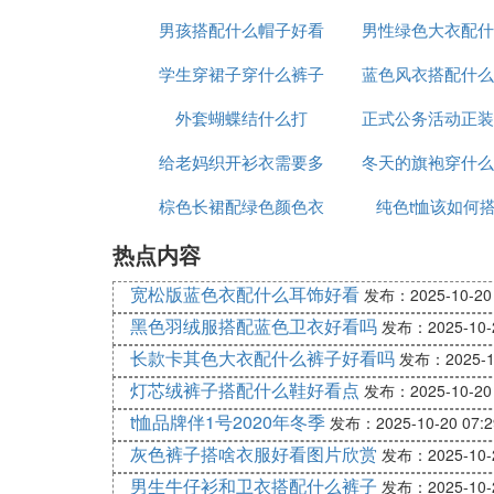
男孩搭配什么帽子好看
看吗
男性绿色大衣配什
学生穿裙子穿什么裤子
图片大全集
蓝色风衣搭配什么
的裤子
外套蝴蝶结什么打
好看
正式公务活动正装
给老妈织开衫衣需要多
冬天的旗袍穿什么
的颜色
棕色长裙配绿色颜色衣
少线
纯色t恤该如何
片欣赏
热点内容
宽松版蓝色衣配什么耳饰好看
发布：2025-10-20 
黑色羽绒服搭配蓝色卫衣好看吗
发布：2025-10-2
长款卡其色大衣配什么裤子好看吗
发布：2025-10
灯芯绒裤子搭配什么鞋好看点
发布：2025-10-20 
t恤品牌伴1号2020年冬季
发布：2025-10-20 07:2
灰色裤子搭啥衣服好看图片欣赏
发布：2025-10-2
男生牛仔衫和卫衣搭配什么裤子
发布：2025-10-2