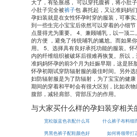
大了，有坠胀感， 可以穿托腹裤，将小肚
小肚子完全被
裤子
包 裹托起，又让准妈妈
孕妇装就是在女性怀孕时穿的服装，可事实
到一些生完小宝宝后依然可以穿着的小细节
点显得尤为重要。 4、兼顾哺乳，以一顶
的方便 ，避免了传统哺乳的尴尬。而如果
用。 5、选择具有良好承托功能的服装。
内的纤维组织被破坏后很难再恢复。所以，
准妈妈怀孕的前3个月为妊娠早期，这是胚
怀孕初期试穿防辐射服的最佳时间。另外选
妇防辐射服是为了防辐射，为了宝宝的健康
期间的穿着和平时会有很大区别，比如衣物
腹部，减轻肩部、背部压力的作用。
与大家买什么样的孕妇装穿相关
宽松版蓝色衣配什么耳
什么裤子布料细
男黑色裤子配鞋颜色好
饰好看
如何将领带打