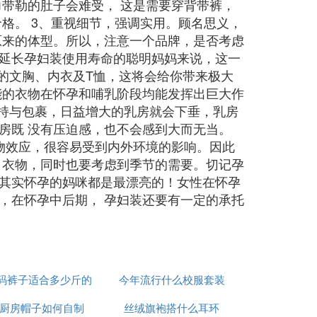
带勒的肚子会难受， 这是需要穿背带裤，
格。 3、重视细节，强调实用。顾名思义，
原来的体型。所以，注意一个品牌，是否考虑
延长孕妇装使用寿命的聪明妈妈来说，这一
的文胸、内衣及T恤，这将会给你带来极大
能的衣物在怀孕和哺乳阶段均能发挥出巨大作
支持与包裹，日益增大的乳房就会下垂，乳房
房既 没有压迫感，也不会感到大而无当。
物效应，很容易受到内外环境的影响。因此
 衣物，同时也要考虑到季节的需要。切记孕
其实怀孕的妈咪都是最漂亮的！女性在怀孕
，在怀孕中后期， 孕妇装还要有一定的承托
s码裤子适合多少斤的
今年流行什么校服套装
厨房帽子如何自制
人穿
丝绒旗袍搭什么耳环