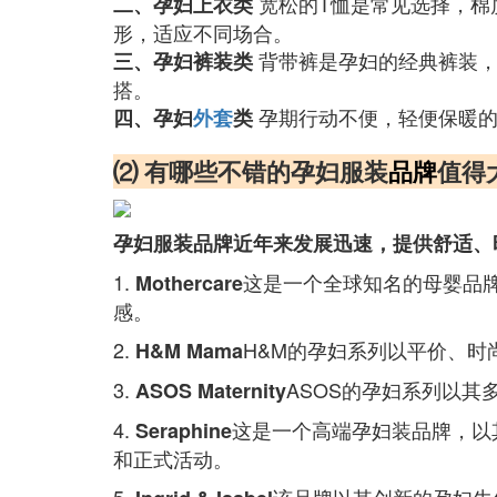
宽松的T恤是常见选择，棉
二、孕妇上衣类
形，适应不同场合。
背带裤是孕妇的经典裤装，
三、孕妇裤装类
搭。
孕期行动不便，轻便保暖
四、孕妇
外套
类
⑵ 有哪些不错的孕妇服装
品牌
值得
孕妇服装品牌近年来发展迅速，提供舒适、
1.
这是一个全球知名的母婴品
Mothercare
感。
2.
H&M的孕妇系列以平价、
H&M Mama
3.
ASOS的孕妇系列以其
ASOS Maternity
4.
这是一个高端孕妇装品牌，以其
Seraphine
和正式活动。