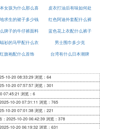
本女孩为什么那么喜
皮衣打油后有味如何处
地求生的裙子多少钱
欢穿裙子
红色阿迪外套配什么裤
理
么牌子的牛仔裤面料
蓝色花上衣配什么裤子
子图片
蝠衫的马甲配什么衣
好
男士围巾多少克
图片
红旗袍配什么首饰
服好看
台湾有什么日本潮牌
-10-20 08:33:29
浏览：64
-10-20 07:57:57
浏览：301
 07:45:21
浏览：6
25-10-20 07:31:11
浏览：765
-10-20 07:01:38
浏览：221
：2025-10-20 06:42:39
浏览：378
25-10-20 06:19:32
浏览：631