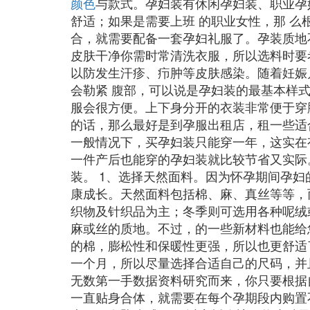
颜色
与款式。孕妇装有休闲孕妇装、职业孕
舒适；如果是需要上班 的职业女性，那 么
合，就需要配备一套孕妇礼服了。孕装质地
皮肤干净你需时常清洗衣服，所以选料时要
以防发生汗疹、疖肿等皮肤感染。随着妊娠
会勒紧 腹部，可以说是孕妇装的最基本样
服会很方便。上下身分开的衣装非常便于穿
的话，那么最好是到孕服出租店，租一些适
一般情况下，买孕妇装只能穿一年，这实在
一件产后也能穿的孕妇装就比较节省又实际
装。 1、选择天然面料。因为怀孕期间孕
康成长。天然面料包括棉、麻、真丝等等，
织物及针织品为主；冬季则可选用各种呢绒
麻或丝的质地。不过，的一些新材料也能给
的棉，膨松性和保暖性更强，所以也更舒适
一个月，所以尽量选择合适自己的尺码，并
无数第一手数据资料研究而来，你只要根据
一直贴身合体，就需要在每个孕期段内购置