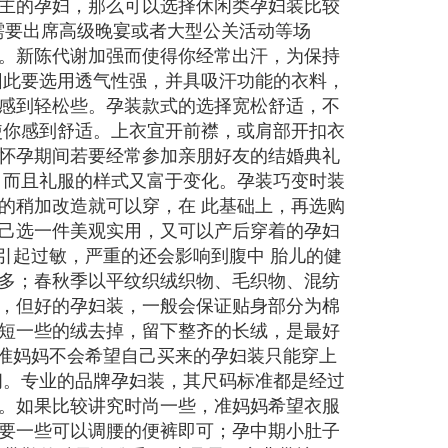
主的孕妇，那么可以选择休闲类孕妇装比较
是需要出席高级晚宴或者大型公关活动等场
。新陈代谢加强而使得你经常出汗，为保持
因此要选用透气性强，并具吸汗功能的衣料，
感到轻松些。孕装款式的选择宽松舒适，不
使你感到舒适。上衣宜开前襟，或肩部开扣衣
怀孕期间若要经常参加亲朋好友的结婚典礼
，而且礼服的样式又富于变化。孕装巧变时装
的稍加改造就可以穿，在 此基础上，再选购
己选一件美观实用，又可以产后穿着的孕妇
引起过敏，严重的还会影响到腹中 胎儿的健
多；春秋季以平纹织绒织物、毛织物、混纺
，但好的孕妇装，一般会保证贴身部分为棉
短一些的绒去掉，留下整齐的长绒，是最好
的准妈妈不会希望自己买来的孕妇装只能穿上
间。专业的品牌孕妇装，其尺码标准都是经过
。如果比较讲究时尚一些，准妈妈希望衣服
要一些可以调腰的便裤即可；孕中期小肚子