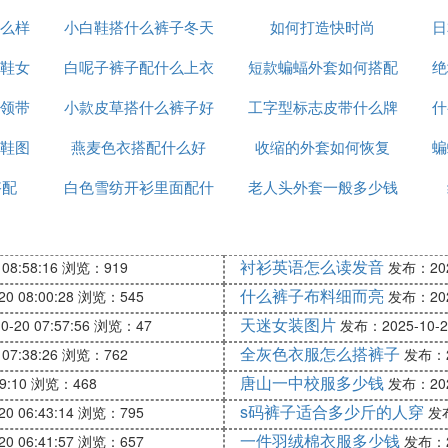
么样
小白鞋搭什么裤子冬天
么裤子
如何打造快时尚
日
鞋女
白呢子裤子配什么上衣
短款蝙蝠外套如何搭配
绝
领带
小款皮草搭什么裤子好
好看
工字型标志皮带什么牌
什
鞋图
燕麦色衣搭配什么好
看图片欣赏
收缩的外套如何恢复
子
蝙
搭配
白色雪纺开衫里面配什
老人头外套一般多少钱
么裤子
衬衫英语怎么读发音
08:58:16
浏览：919
发布：2025
什么裤子布料细而亮
0 08:00:28
浏览：545
发布：2025
天迷女装图片
-20 07:57:56
浏览：47
发布：2025-10-20
全灰色衣服怎么搭裤子
07:38:26
浏览：762
发布：20
唐山一中校服多少钱
9:10
浏览：468
发布：2025
s码裤子适合多少斤的人穿
0 06:43:14
浏览：795
发布
一件羽绒棉衣服多少钱
0 06:41:57
浏览：657
发布：20