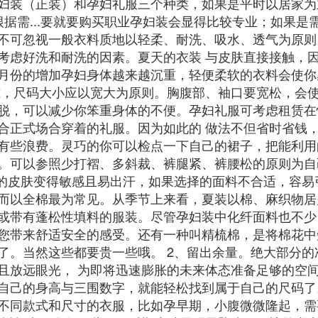
妇装（正装）和孕妇礼服三个种类，如果是平时以居家为
根据需...要就要购买职业孕妇装会显得比较专业；如果
不可忽视一般衣料质地以轻柔、耐洗、吸水、透气为原则
考虑好洗和耐洗的因素。夏天的衣装 与皮肤直接接触，
月份的增加孕妇身体越来越沉重，轻便柔软的衣料会使你
式，尺码大小应以宽大为原则。胸腹部、袖口要宽松，会
脱，可以减少你笨重身体的不便。孕妇礼服可考虑租赁在
合正式场合穿着的礼服。因为如此的 做法不但省时省钱
有些浪费。灵巧的你可以检点一下自己的裙子，把能利用
。可以参照少打褶、多斜裁、裤腿紧、裤腰松的原则为自
妇的皮肤变得敏感且易出汗，如果选择的面料不合适，容易
而以全棉最为常见。从季节上来看，夏装以棉、麻织物居
或带有蓬松性填料的服装。尽管孕妇装中化纤面料也不少
您带来舒适安全的感受。还有一种叫精梳棉，是将棉花中
了。当然这些都要贵一些哦。 2、留出余量。绝大部分
且放远眼光， 为即将迅速膨胀的未来体态准备足够的空
自己的身高与三围数字，就能轻松找到属于自己的尺码了
不同款式和尺寸的衣服，比如孕早期，小腹微微隆起，需