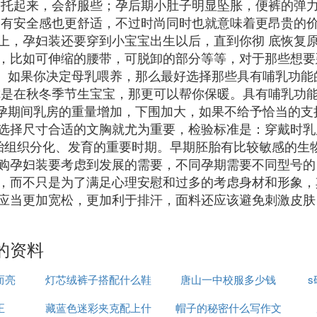
子托起来，会舒服些；孕后期小肚子明显坠胀，便裤的弹力
们有安全感也更舒适，不过时尚同时也就意味着更昂贵的价
上，孕妇装还要穿到小宝宝出生以后，直到你彻 底恢复
，比如可伸缩的腰带，可脱卸的部分等等，对于那些想要
二。如果你决定母乳喂养，那么最好选择那些具有哺乳功能
你是在秋冬季节生宝宝，那更可以帮你保暖。具有哺乳功
怀孕期间乳房的重量增加，下围加大，如果不给予恰当的
选择尺寸合适的文胸就尤为重要，检验标准是：穿戴时乳
胎组织分化、发育的重要时期。早期胚胎有比较敏感的生
购孕妇装要考虑到发展的需要，不同孕期需要不同型号的
，而不只是为了满足心理安慰和过多的考虑身材和形象，
应当更加宽松，更加利于排汗，面料还应该避免刺激皮肤
的资料
而亮
灯芯绒裤子搭配什么鞋
唐山一中校服多少钱
正
藏蓝色迷彩夹克配上什
好看点
帽子的秘密什么写作文