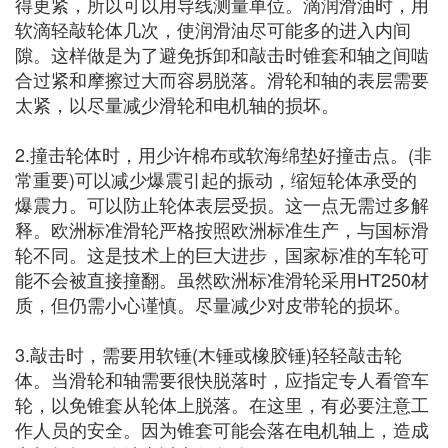
得更紧，所以可以用导线测量单位。滴润滑油时，用
软滴轻敲轮体几次，使润滑油尽可能多的进入内间
隙。这样做是为了避免拆卸和敲击时锥套和轴之间啮
合过紧和摩擦过大而容易脱落。滑轮和轴的表层需要
太紧，以尽量减少滑轮和电机轴的损坏。
2.撞击轮体时，用少许棉布或软海绵垫好撞击点。(非
常重要)可以减少爆震引起的振动，缩短轮体承受的
爆震力。可以防止轮体表层受损。这一点无需过多解
释。欧洲标准滑轮严格按照欧洲标准生产，与国标滑
轮不同。这是技术上的巨大进步，国家标准的车轮可
能不会被直接撞翻。虽然欧洲标准滑轮采用HT250材
质，但仍需小心谨慎。尽量减少对皮带轮的损坏。
3.敲击时，需要用软锤(木锤或橡胶锤)轻轻敲击轮
体。当滑轮和轴需要很快脱落时，应指定专人看管车
轮，以免锥套从轮体上脱落。在这里，有必要注意工
作人员的安全。因为锥套可能会落在电机轴上，造成