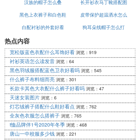
汉族的帽子怎么叠
长开衫衣马丁靴搭配图
吗
黑色上衣裤子和白色鞋
皮带保护超温洒水怎么
片
白配衬衫的外套好看
子好看
狗耳朵线帽子怎么打
接线
热点内容
宽松版蓝色衣配什么耳饰好看
浏览：919
衬衫英语怎么读发音
浏览：64
黑色羽绒服搭配蓝色卫衣好看吗
浏览：545
什么裤子布料细而亮
浏览：301
长款卡其色大衣配什么裤子好看吗
浏览：47
天迷女装图片
浏览：6
灯芯绒裤子搭配什么鞋好看点
浏览：762
全灰色衣服怎么搭裤子
浏览：765
t恤品牌伴1号2020年冬季
浏览：468
唐山一中校服多少钱
浏览：221