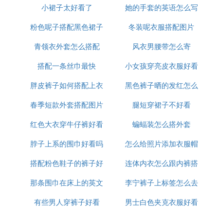
小裙子太好看了
她的手套的英语怎么写
说
粉色呢子搭配黑色裙子
冬装呢衣服搭配图片
青领衣外套怎么搭配
风衣男腰带怎么寄
搭配一条丝巾最快
小女孩穿亮皮衣服好看
胖皮裤子如何搭配上衣
黑色裤子晒的发红怎么
吗
春季短款外套搭配图片
腿短穿裙子不好看
办
红色大衣穿牛仔裤好看
大全
蝙蝠装怎么搭外套
脖子上系的围巾好看吗
吗
怎么给照片添加衣服帽
搭配粉色鞋子的裤子好
连体内衣怎么跟内裤搭
子
那条围巾在床上的英文
看图片大全
李宁裤子上标签怎么去
配
有些男人穿裤子好看
怎么说
男士白色夹克衣服好看
掉