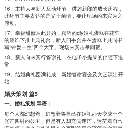
16、主持人与新人互动环节。讲述新郎的成长历程，
此环节主要表达的是父子亲情，要让现场的来宾为之
感动。
17、幸福甜蜜从此开始，精巧的diy婚礼蛋糕在花车
的装饰下推上典礼台，新人四手合并在蛋糕上共同书
写“钟爱一生”四个大字。现场来宾击掌同贺。
18、新人向来宾行答谢礼，在电子小提琴的伴随下退
常
19、结婚典礼圆满礼成，新婚答谢宴会及文艺演出开
始。
婚庆策划 篇5
一、婚礼策划 导语：
每个人都幻想着，幻想着将自己在婚礼那天变成一个
光芒四射的公主，但是有人却充满迷茫，迷茫着自己
该
如何
去操办自己的婚礼？有限的资金该怎样面对巨