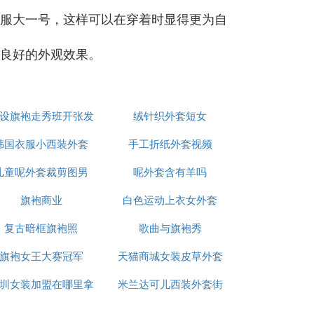
衣服大一号，这样可以在穿着时显得更为自
出良好的外观效果。
设旗袍走秀班开张发
绒针织外套短女
韩国衣服小西装外套
言
手工折纸外套视频
儿童呢外套裁剪图男
呢外套含有羊吗
旗袍商业
白色运动上衣女外套
复古暗框旗袍照
歌曲与旗袍秀
旗袍女王大赛冠军
天猫商城女装皮草外套
圳女装加盟在哪里拿
米兰达可儿西装外套街
貂白色
货
拍图片