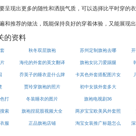
果想要呈现出更多的随性和洒脱气质，可以选择比平时穿的
为普遍和推荐的做法，既能保持良好的穿着体验，又能展现
关的资料
套
秋冬双层旗袍
苏州定制旗袍去哪
开
片
海伦的外套的英文翻译
旗袍女比刀爱踢腿
因
乔英子的睡衣是什么牌
卡其色外套搭配图片女
凳
贾玲穿旗袍的照片
子
初中女孩外套多大
色打
冬装睡衣的图片
旗袍电视剧36
搜索
旗袍捏屁股视频大全
两岁宝宝欧美风外套照
衣服
正品旗袍店铺
淘宝女装推广标题怎么
片大全
深
写