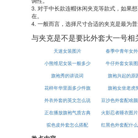
调性。
3. 对于中长款连帽休闲夹克等款式，如
在。
4. 一般而言，选择尺寸合适的夹克是最
与夹克是不是要比外套大一号相
天迷女装图片
春季中青年女外
小熊维尼女装一般多少
牛仔外套女装图
旗袍秀的讲说词
钱
旗袍兴起的原
花样年华里面多少件旗
旗袍女坐老虎
外衣外套的英文怎么说
袍
豆沙色外套配啥颜
正在播放旗袍气质古典
火影忍者睡衣图片
底衫
驼色皮外套怎么搭配
美女
红黑色外套配什么
好看图片