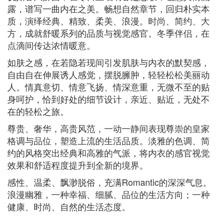
露，谱写一曲内在之美。畅想自然章节，回归朴实本
质，演绎经典、精致、柔美、浪漫。时尚、简约、大
方，成就舒暖系列的品质与视觉感官。冬季伴侣，在
点滴间传达浓情暖意。
如肤之感，在若隐若现间引发肌肤与内衣的默契感，
自由自在伸展诱人感觉，摆脱臃肿，轻轻松松美丽动
人。情真意切、情意飞扬、情深意重，无微不至的贴
身呵护，恰到好处的细节设计，亲近、贴近，无处不
在的轻松之旅。
尊贵、奢华，高贵风范，一动一静间表现尊崇的皇家
格调与品位，塑造上流的生活品质。淡雅的色调、简
约的风格突出经典和高雅的气派，将内衣的感官视觉
效果和舒适程度提升到全新的境界。
感性、温柔、飘渺脱俗，充满Romantic的深深气息。
浪漫幽雅，一种幸福、细腻、品位的生活方向；一种
健康、时尚、自然的生活态度。