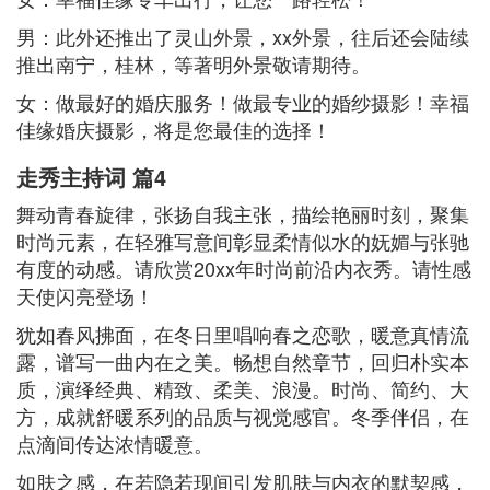
男：此外还推出了灵山外景，xx外景，往后还会陆续
推出南宁，桂林，等著明外景敬请期待。
女：做最好的婚庆服务！做最专业的婚纱摄影！幸福
佳缘婚庆摄影，将是您最佳的选择！
走秀主持词 篇4
舞动青春旋律，张扬自我主张，描绘艳丽时刻，聚集
时尚元素，在轻雅写意间彰显柔情似水的妩媚与张驰
有度的动感。请欣赏20xx年时尚前沿内衣秀。请性感
天使闪亮登场！
犹如春风拂面，在冬日里唱响春之恋歌，暖意真情流
露，谱写一曲内在之美。畅想自然章节，回归朴实本
质，演绎经典、精致、柔美、浪漫。时尚、简约、大
方，成就舒暖系列的品质与视觉感官。冬季伴侣，在
点滴间传达浓情暖意。
如肤之感，在若隐若现间引发肌肤与内衣的默契感，