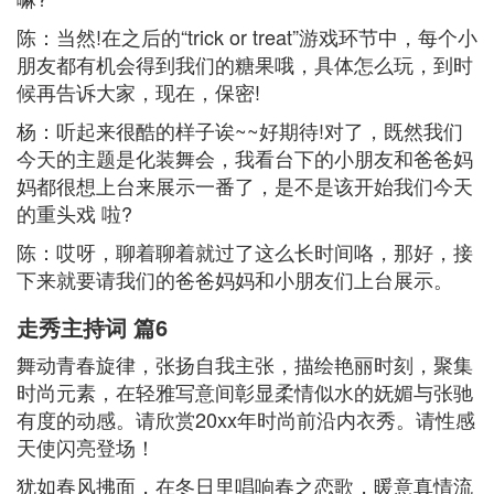
陈：当然!在之后的“trick or treat”游戏环节中，每个小
朋友都有机会得到我们的糖果哦，具体怎么玩，到时
候再告诉大家，现在，保密!
杨：听起来很酷的样子诶~~好期待!对了，既然我们
今天的主题是化装舞会，我看台下的小朋友和爸爸妈
妈都很想上台来展示一番了，是不是该开始我们今天
的重头戏 啦?
陈：哎呀，聊着聊着就过了这么长时间咯，那好，接
下来就要请我们的爸爸妈妈和小朋友们上台展示。
走秀主持词 篇6
舞动青春旋律，张扬自我主张，描绘艳丽时刻，聚集
时尚元素，在轻雅写意间彰显柔情似水的妩媚与张驰
有度的动感。请欣赏20xx年时尚前沿内衣秀。请性感
天使闪亮登场！
犹如春风拂面，在冬日里唱响春之恋歌，暖意真情流