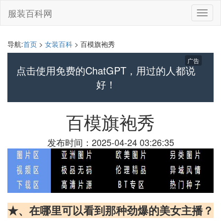
服装百科网
切
换
导
航
导航:
首页
>
女装百科
> 百模旗袍秀
广告
点击使用免费的ChatGPT，用过的人都说
好！
百模旗袍秀
发布时间：2025-04-24 03:26:35
★、在哪里可以看到那种劲爆的美女主播？