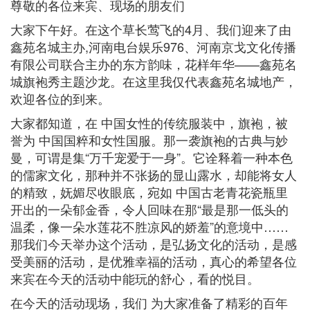
尊敬的各位来宾、现场的朋友们
大家下午好。在这个草长莺飞的4月、我们迎来了由
鑫苑名城主办,河南电台娱乐976、河南京戈文化传播
有限公司联合主办的东方韵味，花样年华——鑫苑名
城旗袍秀主题沙龙。在这里我仅代表鑫苑名城地产，
欢迎各位的到来。
大家都知道，在 中国女性的传统服装中，旗袍，被
誉为 中国国粹和女性国服。那一袭旗袍的古典与妙
曼，可谓是集“万千宠爱于一身”。它诠释着一种本色
的儒家文化，那种并不张扬的显山露水，却能将女人
的精致，妩媚尽收眼底，宛如 中国古老青花瓷瓶里
开出的一朵郁金香，令人回味在那“最是那一低头的
温柔，像一朵水莲花不胜凉风的娇羞”的意境中……
那我们今天举办这个活动，是弘扬文化的活动，是感
受美丽的活动，是优雅幸福的活动，真心的希望各位
来宾在今天的活动中能玩的舒心，看的悦目。
在今天的活动现场，我们 为大家准备了精彩的百年