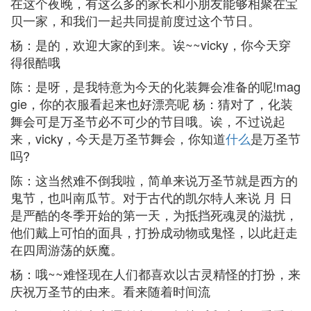
在这个夜晚，有这么多的家长和小朋友能够相聚在宝
贝一家，和我们一起共同提前度过这个节日。
杨：是的，欢迎大家的到来。诶~~vicky，你今天穿
得很酷哦
陈：是呀，是我特意为今天的化装舞会准备的呢!mag
gie，你的衣服看起来也好漂亮呢 杨：猜对了，化装
舞会可是万圣节必不可少的节目哦。诶，不过说起
来，vicky，今天是万圣节舞会，你知道
什么
是万圣节
吗?
陈：这当然难不倒我啦，简单来说万圣节就是西方的
鬼节，也叫南瓜节。对于古代的凯尔特人来说 月 日
是严酷的冬季开始的第一天，为抵挡死魂灵的滋扰，
他们戴上可怕的面具，打扮成动物或鬼怪，以此赶走
在四周游荡的妖魔。
杨：哦~~难怪现在人们都喜欢以古灵精怪的打扮，来
庆祝万圣节的由来。看来随着时间流