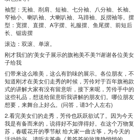
袖型：无袖、削肩、短袖、七分袖、八分袖、长袖、
窄袖小、喇叭袖、大喇叭袖、马蹄袖、反摺袖等。摆
型：宽摆、直摆、A字摆、礼服摆、鱼尾摆、前短后
长、锯齿摆
滚边：双滚、单滚。
刚才我们的'美女子展示的旗袍美不美?!谢谢各位美女
子给我
们带来这么唯美，这么有韵味的展示。各位朋友，不
知道刚才在美女们走秀的时候，芳伶对于百年旗袍款
式的讲解大家有没有留意听，接下来呢，芳伶手中的
这些礼品，想送给留意听我讲解的朋友们。哪位朋友
想要，来舞台上好么。(问答，请3个人左右)
2.看完美女们的走秀，芳伶也跃跃欲试了。因为今天
我是有备而来的，说得好不如弹得好。在这个万物复
苏，春暖花开的季节献 给大家一曲古筝，为今天的
活动助兴，请听古筝曲《羞答答的玫瑰静悄悄的