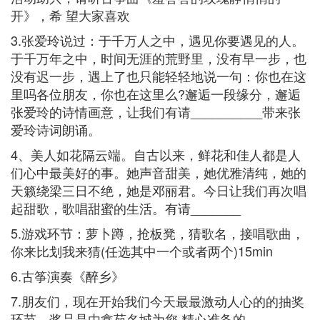
开》，希 望大家喜欢
3.张爱玲说过：于千万人之中，遇见你要遇见的人。
于千万年之中，时间无涯的荒野里，没有早一步，也
没有迟一步，遇上了也只能轻轻地说一句：你也在这
里吗各位朋友，你也在这里么?邂逅一段缘分，邂逅
张爱玲的诗情画意，让我们有请__________带来张
爱玲诗词朗诵。
4、美人如花隔云端。自古以来，鲜花和佳人都是人
们心中最美好的事。她声音甜美，她优雅清纯，她的
天籁绕梁三日不绝，她是邓丽君。今日让我们再次唱
起甜歌，歌唱甜蜜的生活。有请_______
5.游戏环节：萝卜蹲，抢板凳，猜歌名，接唱歌曲，
你来比划我来猜(任选其中一个或者两个)15min
6.古筝演奏《醉乡》
7.朋友们，现在开始我们今天最最激动人心的的抽奖
环节，奖品是由鑫苑名城为您 精心准备的________