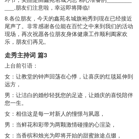
___.朋友们注意啦，幸运即将降临!
8.各位朋友，今天的鑫苑名城旗袍秀到现在已经接近
尾声了。非常感谢各位能在百忙之中来到我们的活动
现场，再次祝愿各位朋友身体健康工作顺利阖家欢
乐，朋友们再见。
走秀主持词 篇3
上台前引语：
女：让教堂的钟声回荡在心悸，让喜庆的红毯延伸到
远方，
男：让洁白的婚纱轻抚您的足迹，让婚庆的喜悦陪伴
您一生。
女：相信这是每一对新人的憧憬与夙愿，
男：当鲜花和彩带为两颗激情碰撞的心渲染，
女：当香槟和烛光为即将开始的甜蜜旅途点缀，