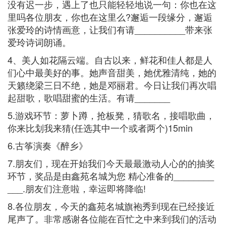
没有迟一步，遇上了也只能轻轻地说一句：你也在这
里吗各位朋友，你也在这里么?邂逅一段缘分，邂逅
张爱玲的诗情画意，让我们有请__________带来张
爱玲诗词朗诵。
4、美人如花隔云端。自古以来，鲜花和佳人都是人
们心中最美好的事。她声音甜美，她优雅清纯，她的
天籁绕梁三日不绝，她是邓丽君。今日让我们再次唱
起甜歌，歌唱甜蜜的生活。有请_______
5.游戏环节：萝卜蹲，抢板凳，猜歌名，接唱歌曲，
你来比划我来猜(任选其中一个或者两个)15min
6.古筝演奏《醉乡》
7.朋友们，现在开始我们今天最最激动人心的的抽奖
环节，奖品是由鑫苑名城为您 精心准备的________
___.朋友们注意啦，幸运即将降临!
8.各位朋友，今天的鑫苑名城旗袍秀到现在已经接近
尾声了。非常感谢各位能在百忙之中来到我们的活动