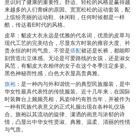
意识到了健康的重要性。舒适、轻松的风格是赢得越
来越多的人们青睐的原因。宽宽松松的运动套装，配
上缤纷亮丽的运动鞋、休闲鞋，任何时候都是一样
酷，传达着E时代的风格。
皮草：貂皮大衣永远是优雅的代名词，优质的皮草与
现代工艺的完美结合，尽显东方时装的雍容大度、衿
贵永恒的时尚气质。不管是
搭配
裙还是长裤，都能即
刻营造出立体感。无论是可爱路线的女孩，还是淑女
风范，有貂皮大衣相伴的女子在这个冬季注定多姿。
黑色神秘而性感，白色大衣显高贵典雅。
旗袍
：是一种内与外和谐统一的典型民族服装，是中
华女性最具代表性的传统服装。近十几年来，在国际
时装舞台上频频亮相，风姿绰约有胜当年，并被作为
一种有民族代表意义的正式礼服出现在各种礼仪场
合。旗袍以其流动的旋律、潇洒的画意与浓郁的诗
情，凸显出中华女性贤淑、典雅、温柔、清丽的性情
与气质。