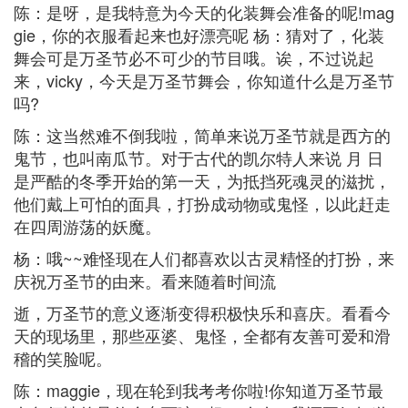
陈：是呀，是我特意为今天的化装舞会准备的呢!mag
gie，你的衣服看起来也好漂亮呢 杨：猜对了，化装
舞会可是万圣节必不可少的节目哦。诶，不过说起
来，vicky，今天是万圣节舞会，你知道什么是万圣节
吗?
陈：这当然难不倒我啦，简单来说万圣节就是西方的
鬼节，也叫南瓜节。对于古代的凯尔特人来说 月 日
是严酷的冬季开始的第一天，为抵挡死魂灵的滋扰，
他们戴上可怕的面具，打扮成动物或鬼怪，以此赶走
在四周游荡的妖魔。
杨：哦~~难怪现在人们都喜欢以古灵精怪的打扮，来
庆祝万圣节的由来。看来随着时间流
逝，万圣节的意义逐渐变得积极快乐和喜庆。看看今
天的现场里，那些巫婆、鬼怪，全都有友善可爱和滑
稽的笑脸呢。
陈：maggie，现在轮到我考考你啦!你知道万圣节最