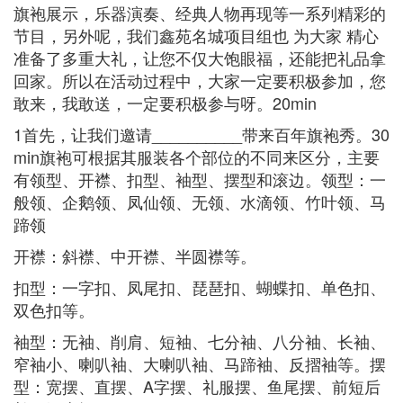
旗袍展示，乐器演奏、经典人物再现等一系列精彩的
节目，另外呢，我们鑫苑名城项目组也 为大家 精心
准备了多重大礼，让您不仅大饱眼福，还能把礼品拿
回家。所以在活动过程中，大家一定要积极参加，您
敢来，我敢送，一定要积极参与呀。20min
1首先，让我们邀请__________带来百年旗袍秀。30
min旗袍可根据其服装各个部位的不同来区分，主要
有领型、开襟、扣型、袖型、摆型和滚边。领型：一
般领、企鹅领、凤仙领、无领、水滴领、竹叶领、马
蹄领
开襟：斜襟、中开襟、半圆襟等。
扣型：一字扣、凤尾扣、琵琶扣、蝴蝶扣、单色扣、
双色扣等。
袖型：无袖、削肩、短袖、七分袖、八分袖、长袖、
窄袖小、喇叭袖、大喇叭袖、马蹄袖、反摺袖等。摆
型：宽摆、直摆、A字摆、礼服摆、鱼尾摆、前短后