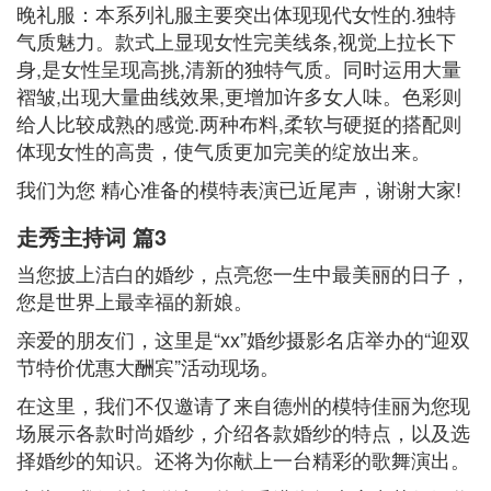
晚礼服：本系列礼服主要突出体现现代女性的.独特
气质魅力。款式上显现女性完美线条,视觉上拉长下
身,是女性呈现高挑,清新的独特气质。同时运用大量
褶皱,出现大量曲线效果,更增加许多女人味。色彩则
给人比较成熟的感觉.两种布料,柔软与硬挺的搭配则
体现女性的高贵，使气质更加完美的绽放出来。
我们为您 精心准备的模特表演已近尾声，谢谢大家!
走秀主持词 篇3
当您披上洁白的婚纱，点亮您一生中最美丽的日子，
您是世界上最幸福的新娘。
亲爱的朋友们，这里是“xx”婚纱摄影名店举办的“迎双
节特价优惠大酬宾”活动现场。
在这里，我们不仅邀请了来自德州的模特佳丽为您现
场展示各款时尚婚纱，介绍各款婚纱的特点，以及选
择婚纱的知识。还将为你献上一台精彩的歌舞演出。