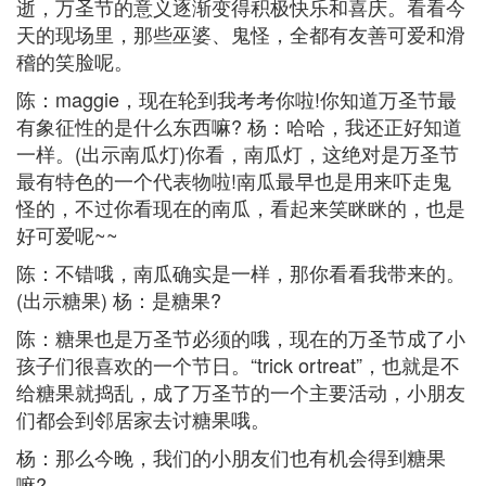
逝，万圣节的意义逐渐变得积极快乐和喜庆。看看今
天的现场里，那些巫婆、鬼怪，全都有友善可爱和滑
稽的笑脸呢。
陈：maggie，现在轮到我考考你啦!你知道万圣节最
有象征性的是什么东西嘛? 杨：哈哈，我还正好知道
一样。(出示南瓜灯)你看，南瓜灯，这绝对是万圣节
最有特色的一个代表物啦!南瓜最早也是用来吓走鬼
怪的，不过你看现在的南瓜，看起来笑眯眯的，也是
好可爱呢~~
陈：不错哦，南瓜确实是一样，那你看看我带来的。
(出示糖果) 杨：是糖果?
陈：糖果也是万圣节必须的哦，现在的万圣节成了小
孩子们很喜欢的一个节日。“trick ortreat”，也就是不
给糖果就捣乱，成了万圣节的一个主要活动，小朋友
们都会到邻居家去讨糖果哦。
杨：那么今晚，我们的小朋友们也有机会得到糖果
嘛?