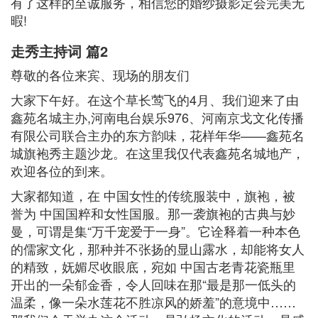
有了这样的至诚服务，相信您的婚纱摄影定会完美无
暇!
走秀主持词 篇2
尊敬的各位来宾、现场的朋友们
大家下午好。在这个草长莺飞的4月、我们迎来了由
鑫苑名城主办,河南电台娱乐976、河南京戈文化传播
有限公司联合主办的东方韵味，花样年华——鑫苑名
城旗袍秀主题沙龙。在这里我仅代表鑫苑名城地产，
欢迎各位的到来。
大家都知道，在 中国女性的传统服装中，旗袍，被
誉为 中国国粹和女性国服。那一袭旗袍的古典与妙
曼，可谓是集“万千宠爱于一身”。它诠释着一种本色
的儒家文化，那种并不张扬的显山露水，却能将女人
的精致，妩媚尽收眼底，宛如 中国古老青花瓷瓶里
开出的一朵郁金香，令人回味在那“最是那一低头的
温柔，像一朵水莲花不胜凉风的娇羞”的意境中……