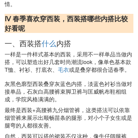
情。
Ⅳ 春季喜欢穿西装，西装搭哪些内搭比较
好看呢
一、西装搭
什么
内搭
一样是一件样式基本的西装，采用不一样单品当做内
搭，可以塑造出好几套时尚潮流look，像单色基本款
T恤、衬衫、打底衣、
毛衣
或是叠穿都很合适春季。
灰黑色廓型西装叠穿灰蓝色内搭，淡蓝色衬衫当做对
接单品，石灰白高腰裤束脚卫裤与匡威帆布鞋相组
成，学院风格满满的。
最终是西装+高腰裤九分烟管裤，这类搭法可以依靠
烟管裤来展示出顺畅苗条的腿形，对小个子女生或是
腿弯的人都很友善。
自然，西装可以搭的裙装不仅这种，像牛仔阔腿裤、