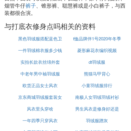
烟管牛仔
裤子
、锥形裤、聪慧裤或是小白裤子，与西
装都很合演。
与打底衣修身点吗相关的资料
黑色羽绒服搭配蓝色卫
t恤品牌伴1号2020年冬季
一件羽绒棉衣服多少钱
衣好看吗
菱形麻花衣编织视频
实拍长款衣丝绵外套
dt羽绒服
中老年男中袖羽绒服
熊猫马甲背心
欧货正品女士风衣
小童羽绒服排行
京东商城羽绒服套装女
南极人女羽绒羽绒衬衫
风衣里头穿啥
男生风衣是修身好还是
一年四季只穿风衣
羽绒服蹭灰
大点好