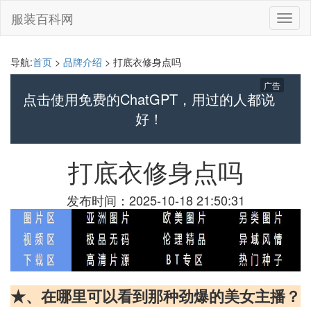
服装百科网
切
换
导
航
导航:
首页
>
品牌介绍
> 打底衣修身点吗
广告
点击使用免费的ChatGPT，用过的人都说
好！
打底衣修身点吗
发布时间：2025-10-18 21:50:31
★、在哪里可以看到那种劲爆的美女主播？