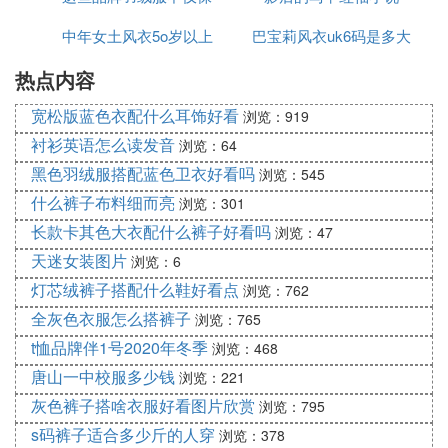
中年女土风衣5o岁以上
暖
巴宝莉风衣uk6码是多大
热点内容
宽松版蓝色衣配什么耳饰好看
浏览：919
衬衫英语怎么读发音
浏览：64
黑色羽绒服搭配蓝色卫衣好看吗
浏览：545
什么裤子布料细而亮
浏览：301
长款卡其色大衣配什么裤子好看吗
浏览：47
天迷女装图片
浏览：6
灯芯绒裤子搭配什么鞋好看点
浏览：762
全灰色衣服怎么搭裤子
浏览：765
t恤品牌伴1号2020年冬季
浏览：468
唐山一中校服多少钱
浏览：221
灰色裤子搭啥衣服好看图片欣赏
浏览：795
s码裤子适合多少斤的人穿
浏览：378