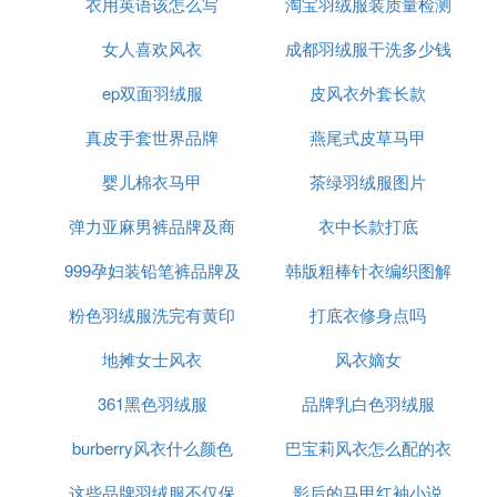
衣用英语该怎么写
淘宝羽绒服装质量检测
女人喜欢风衣
成都羽绒服干洗多少钱
ep双面羽绒服
皮风衣外套长款
真皮手套世界品牌
燕尾式皮草马甲
婴儿棉衣马甲
茶绿羽绒服图片
弹力亚麻男裤品牌及商
衣中长款打底
999孕妇装铅笔裤品牌及
品
韩版粗棒针衣编织图解
粉色羽绒服洗完有黄印
商品
打底衣修身点吗
视频
地摊女士风衣
风衣嫡女
361黑色羽绒服
品牌乳白色羽绒服
burberry风衣什么颜色
巴宝莉风衣怎么配的衣
这些品牌羽绒服不仅保
影后的马甲红袖小说
服