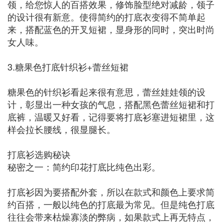
领，给您惊人的百搭效果，修饰脸型绝对减龄，领子
的设计很有新意。使得简约的打底衣变得不简单起
来，搭配蓝色的开叉短裙，显身形的同时，突出时尚
女人味。
3.糖果色打底针织衫+蕾丝短裙
糖果色的针织衫看起来很有意思，蕾丝娃娃领的设
计，彰显出一种女孩的气息，搭配黑色蕾丝短裙和打
底裤，温暖又好看，记得要将打底衫塞进短裙里，这
样会拉长腰线，很显腿长。
打底衫选购秘诀
秘密之一：简约印花打底比纯色出彩。
打底衫因为要搭配外套，所以在款式和颜色上要求简
约百搭，一般以纯色的打底最为常见。但是纯色打底
往往会带来枯燥寡淡的弊病，如果款式上再无特点，