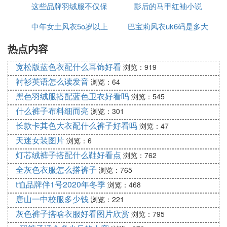
这些品牌羽绒服不仅保
影后的马甲红袖小说
服
中年女土风衣5o岁以上
暖
巴宝莉风衣uk6码是多大
热点内容
宽松版蓝色衣配什么耳饰好看
浏览：919
衬衫英语怎么读发音
浏览：64
黑色羽绒服搭配蓝色卫衣好看吗
浏览：545
什么裤子布料细而亮
浏览：301
长款卡其色大衣配什么裤子好看吗
浏览：47
天迷女装图片
浏览：6
灯芯绒裤子搭配什么鞋好看点
浏览：762
全灰色衣服怎么搭裤子
浏览：765
t恤品牌伴1号2020年冬季
浏览：468
唐山一中校服多少钱
浏览：221
灰色裤子搭啥衣服好看图片欣赏
浏览：795