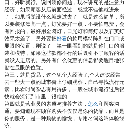
口，好听就行。说回装修问题，现在讲究的是注意力
经济，如果顾客从店前面经过，感觉不错他就进来
了，如果感觉没什么就走过去了。就是这么简单，所
以要装修漂亮一点，灯光要好一点，不要怕电费，会
有回报的，最好用金卤灯，日光灯和筒灯以及石英灯
效果太差了。另外要把
好看
的款用模特陈列在门口或
显眼的位置，刚说了，第一眼看到的就是你门口的服
装和模特，如果这些款都不行的话吸引不了顾客的话
就没人进店的。另外有什么优惠的信息都要醒目地张
贴在显眼的位置。
第三，就是货品，这个凭个人经验了,个人建议经常
去一些大一点的城市街上仔细观察，自己寻找流行元
素，比看时尚杂志有用得多，一般在城市流行过后很
快就会流行到市里，很准的.
第四就是营业员的素质与推荐方法，
怎么
和顾客沟
通。要知道现在顾客购买不仅仅是你的货品，而且是
你的服务，是一种购物的愉悦，专用名词这叫体验经
济。