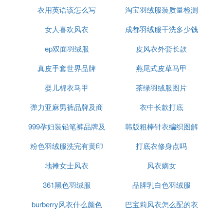
衣用英语该怎么写
淘宝羽绒服装质量检测
女人喜欢风衣
成都羽绒服干洗多少钱
ep双面羽绒服
皮风衣外套长款
真皮手套世界品牌
燕尾式皮草马甲
婴儿棉衣马甲
茶绿羽绒服图片
弹力亚麻男裤品牌及商
衣中长款打底
999孕妇装铅笔裤品牌及
品
韩版粗棒针衣编织图解
粉色羽绒服洗完有黄印
商品
打底衣修身点吗
视频
地摊女士风衣
风衣嫡女
361黑色羽绒服
品牌乳白色羽绒服
burberry风衣什么颜色
巴宝莉风衣怎么配的衣