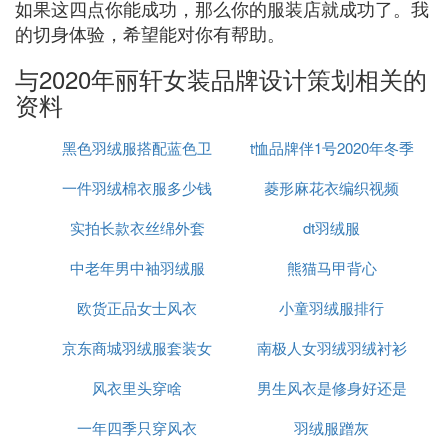
如果这四点你能成功，那么你的服装店就成功了。我
的切身体验，希望能对你有帮助。
与2020年丽轩女装品牌设计策划相关的
资料
黑色羽绒服搭配蓝色卫
t恤品牌伴1号2020年冬季
一件羽绒棉衣服多少钱
衣好看吗
菱形麻花衣编织视频
实拍长款衣丝绵外套
dt羽绒服
中老年男中袖羽绒服
熊猫马甲背心
欧货正品女士风衣
小童羽绒服排行
京东商城羽绒服套装女
南极人女羽绒羽绒衬衫
风衣里头穿啥
男生风衣是修身好还是
一年四季只穿风衣
羽绒服蹭灰
大点好