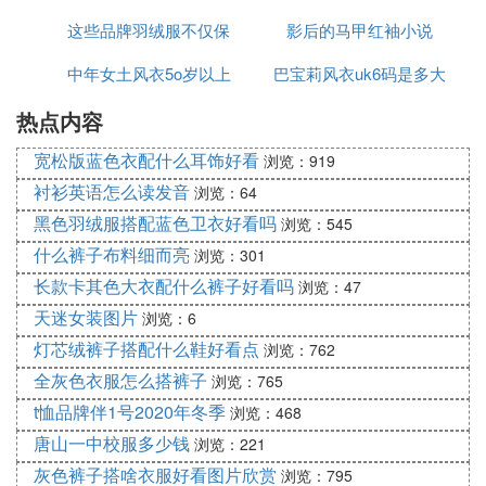
这些品牌羽绒服不仅保
影后的马甲红袖小说
服
中年女土风衣5o岁以上
暖
巴宝莉风衣uk6码是多大
热点内容
宽松版蓝色衣配什么耳饰好看
浏览：919
衬衫英语怎么读发音
浏览：64
黑色羽绒服搭配蓝色卫衣好看吗
浏览：545
什么裤子布料细而亮
浏览：301
长款卡其色大衣配什么裤子好看吗
浏览：47
天迷女装图片
浏览：6
灯芯绒裤子搭配什么鞋好看点
浏览：762
全灰色衣服怎么搭裤子
浏览：765
t恤品牌伴1号2020年冬季
浏览：468
唐山一中校服多少钱
浏览：221
灰色裤子搭啥衣服好看图片欣赏
浏览：795