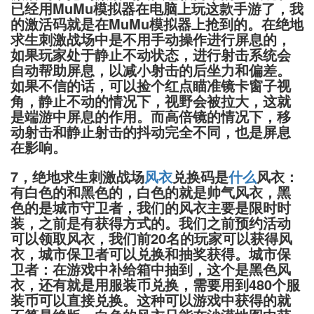
已经用MuMu模拟器在电脑上玩这款手游了，我
的激活码就是在MuMu模拟器上抢到的。在绝地
求生刺激战场中是不用手动操作进行屏息的，
如果玩家处于静止不动状态，进行射击系统会
自动帮助屏息，以减小射击的后坐力和偏差。
如果不信的话，可以捡个红点瞄准镜卡窗子视
角，静止不动的情况下，视野会被拉大，这就
是端游中屏息的作用。而高倍镜的情况下，移
动射击和静止射击的抖动完全不同，也是屏息
在影响。
7，绝地求生刺激战场
风衣
兑换码是
什么
风衣：
有白色的和黑色的，白色的就是帅气风衣，黑
色的是城市守卫者，我们的风衣主要是限时时
装，之前是有获得方式的。我们之前预约活动
可以领取风衣，我们前20名的玩家可以获得风
衣，城市保卫者可以兑换和抽奖获得。城市保
卫者：在游戏中补给箱中抽到，这个是黑色风
衣，还有就是用服装币兑换，需要用到480个服
装币可以直接兑换。这种可以游戏中获得的就