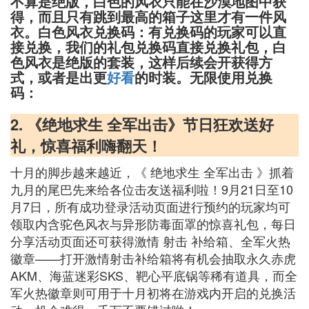
不算是绝版，白色的风衣只能在沙漠地图中获
得，而且只有跳到最高的箱子这里才有一件风
衣。白色风衣兑换码：有兑换码的玩家可以直
接兑换，我们的礼包兑换码直接兑换礼包，白
色风衣是绝版的套装，这样后续会开获得方
式，或者是出更
好看
的时装。无限使用兑换
码：
2. 《绝地求生 全军出击》节日狂欢送好
礼，惊喜福利嗨翻天！
十月的脚步越来越近，《 绝地求生 全军出击 》抓着
九月的尾巴先来给各位击友送福利啦！9月21日至10
月7日，所有成功登录活动页面进行预约的玩家均可
领取内含驼色风衣与异形防毒面罩的惊喜礼包，每日
分享活动页面还可获得激情 射击 补给箱、全军火热
徽章——打开激情射击补给箱将有机会抽取永久赤虎
AKM、海蓝迷彩SKS、靶心平底锅等稀有道具，而全
军火热徽章则可用于十月初将在游戏内开启的兑换活