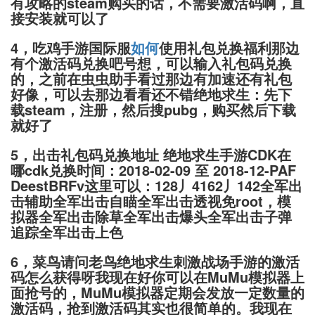
有攻略的steam购买的话，不需要激活码啊，直
接安装就可以了
4，吃鸡手游国际服
如何
使用礼包兑换福利那边
有个激活码兑换吧号想，可以输入礼包码兑换
的，之前在虫虫助手看过那边有加速还有礼包
好像，可以去那边看看还不错绝地求生：先下
载steam，注册，然后搜pubg，购买然后下载
就好了
5，出击礼包码兑换地址 绝地求生手游CDK在
哪cdk兑换时间：2018-02-09 至 2018-12-PAF
DeestBRFv这里可以：128丿4162丿142全军出
击辅助全军出击自瞄全军出击透视免root，模
拟器全军出击除草全军出击爆头全军出击子弹
追踪全军出击上色
6，菜鸟请问老鸟绝地求生刺激战场手游的激活
码怎么获得呀我现在好你可以在MuMu模拟器上
面抢号的，MuMu模拟器定期会发放一定数量的
激活码，抢到激活码其实也很简单的。我现在