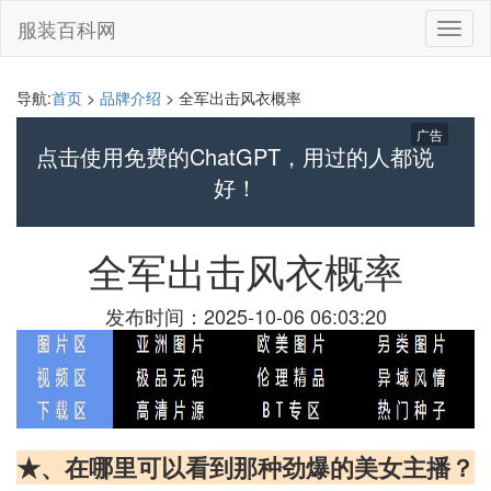
服装百科网
切
换
导
航
导航:
首页
>
品牌介绍
> 全军出击风衣概率
广告
点击使用免费的ChatGPT，用过的人都说
好！
全军出击风衣概率
发布时间：2025-10-06 06:03:20
★、在哪里可以看到那种劲爆的美女主播？