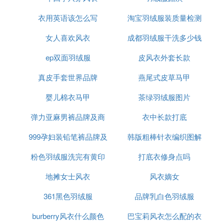
衣用英语该怎么写
淘宝羽绒服装质量检测
女人喜欢风衣
成都羽绒服干洗多少钱
ep双面羽绒服
皮风衣外套长款
真皮手套世界品牌
燕尾式皮草马甲
婴儿棉衣马甲
茶绿羽绒服图片
弹力亚麻男裤品牌及商
衣中长款打底
999孕妇装铅笔裤品牌及
品
韩版粗棒针衣编织图解
粉色羽绒服洗完有黄印
商品
打底衣修身点吗
视频
地摊女士风衣
风衣嫡女
361黑色羽绒服
品牌乳白色羽绒服
burberry风衣什么颜色
巴宝莉风衣怎么配的衣