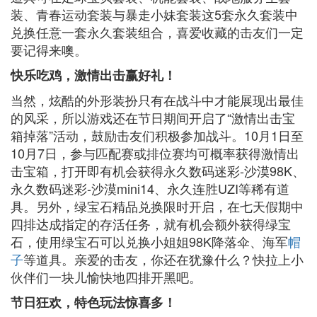
装、青春运动套装与暴走小妹套装这5套永久套装中
兑换任意一套永久套装组合，喜爱收藏的击友们一定
要记得来噢。
快乐吃鸡，激情出击赢好礼！
当然，炫酷的外形装扮只有在战斗中才能展现出最佳
的风采，所以游戏还在节日期间开启了“激情出击宝
箱掉落”活动，鼓励击友们积极参加战斗。10月1日至
10月7日，参与匹配赛或排位赛均可概率获得激情出
击宝箱，打开即有机会获得永久数码迷彩-沙漠98K、
永久数码迷彩-沙漠mini14、永久连胜UZI等稀有道
具。另外，绿宝石精品兑换限时开启，在七天假期中
四排达成指定的存活任务，就有机会额外获得绿宝
石，使用绿宝石可以兑换小姐姐98K降落伞、海军
帽
子
等道具。亲爱的击友，你还在犹豫什么？快拉上小
伙伴们一块儿愉快地四排开黑吧。
节日狂欢，特色玩法惊喜多！