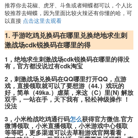
推荐你去花椒、虎牙、斗鱼或者蝴蝶都可以，个人比
较推荐去蝴蝶，因为里面比较火辣还有你懂的哈，可
以直接
点击这里去观看
1. 手游吃鸡兑换码在哪里兑换绝地求生刺
激战场cdk锐换码在哪里的得
1，绝地求生刺激战场cdk锐换码在哪里的得没
有，官方都没说过有cdk淘宝
2，刺激战场兑换码在QQ哪里打开QQ，点游
戏，直接领取就可以了要想游（44.）戏玩的
好，简单（49ka.）虐菜，来这（C）里(N) 解放
双手，一站在手，天下我有，轻松神级操作 ！
没法
3，小米枪战吃鸡通行码
怎么
获得官方微信.官方
微博领取，小米直播领取，小米游戏中心领取
等等吧，更多渠道可以去草鞋游戏官网看看，