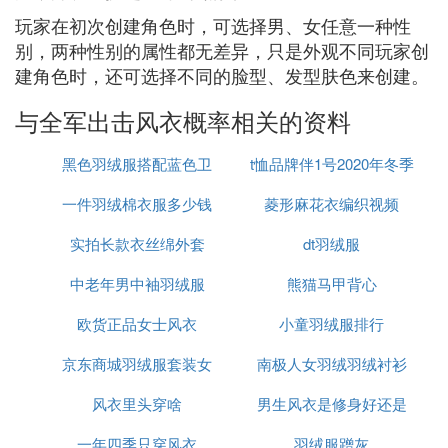
玩家在初次创建角色时，可选择男、女任意一种性
别，两种性别的属性都无差异，只是外观不同玩家创
建角色时，还可选择不同的脸型、发型肤色来创建。
与全军出击风衣概率相关的资料
黑色羽绒服搭配蓝色卫
t恤品牌伴1号2020年冬季
一件羽绒棉衣服多少钱
衣好看吗
菱形麻花衣编织视频
实拍长款衣丝绵外套
dt羽绒服
中老年男中袖羽绒服
熊猫马甲背心
欧货正品女士风衣
小童羽绒服排行
京东商城羽绒服套装女
南极人女羽绒羽绒衬衫
风衣里头穿啥
男生风衣是修身好还是
一年四季只穿风衣
羽绒服蹭灰
大点好