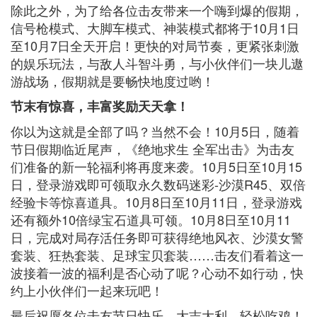
除此之外，为了给各位击友带来一个嗨到爆的假期，
信号枪模式、大脚车模式、神装模式都将于10月1日
至10月7日全天开启！更快的对局节奏，更紧张刺激
的娱乐玩法，与敌人斗智斗勇，与小伙伴们一块儿遨
游战场，假期就是要畅快地度过哟！
节末有惊喜，丰富奖励天天拿！
你以为这就是全部了吗？当然不会！10月5日，随着
节日假期临近尾声，《绝地求生 全军出击》为击友
们准备的新一轮福利将再度来袭。10月5日至10月15
日，登录游戏即可领取永久数码迷彩-沙漠R45、双倍
经验卡等惊喜道具。10月8日至10月11日，登录游戏
还有额外10倍绿宝石道具可领。10月8日至10月11
日，完成对局存活任务即可获得绝地风衣、沙漠女警
套装、狂热套装、足球宝贝套装……击友们看着这一
波接着一波的福利是否心动了呢？心动不如行动，快
约上小伙伴们一起来玩吧！
最后祝愿各位击友节日快乐，大吉大利，轻松吃鸡！