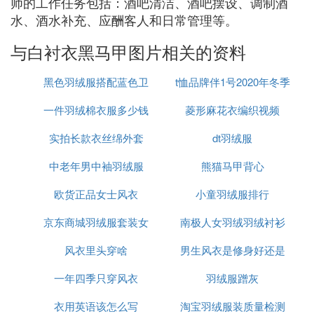
师的工作任务包括：酒吧清洁、酒吧摆设、调制酒
水、酒水补充、应酬客人和日常管理等。
与白衬衣黑马甲图片相关的资料
黑色羽绒服搭配蓝色卫
t恤品牌伴1号2020年冬季
一件羽绒棉衣服多少钱
衣好看吗
菱形麻花衣编织视频
实拍长款衣丝绵外套
dt羽绒服
中老年男中袖羽绒服
熊猫马甲背心
欧货正品女士风衣
小童羽绒服排行
京东商城羽绒服套装女
南极人女羽绒羽绒衬衫
风衣里头穿啥
男生风衣是修身好还是
一年四季只穿风衣
羽绒服蹭灰
大点好
衣用英语该怎么写
淘宝羽绒服装质量检测