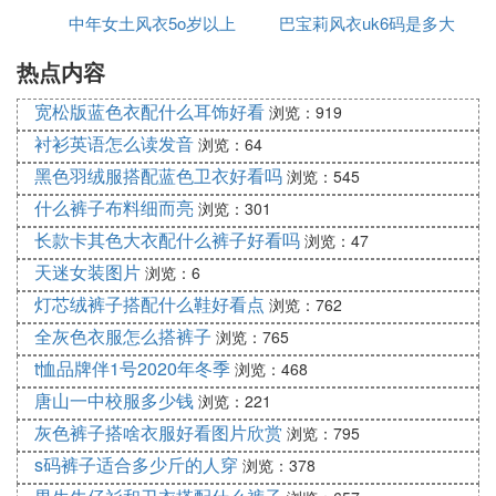
中年女土风衣5o岁以上
暖
巴宝莉风衣uk6码是多大
热点内容
宽松版蓝色衣配什么耳饰好看
浏览：919
衬衫英语怎么读发音
浏览：64
黑色羽绒服搭配蓝色卫衣好看吗
浏览：545
什么裤子布料细而亮
浏览：301
长款卡其色大衣配什么裤子好看吗
浏览：47
天迷女装图片
浏览：6
灯芯绒裤子搭配什么鞋好看点
浏览：762
全灰色衣服怎么搭裤子
浏览：765
t恤品牌伴1号2020年冬季
浏览：468
唐山一中校服多少钱
浏览：221
灰色裤子搭啥衣服好看图片欣赏
浏览：795
s码裤子适合多少斤的人穿
浏览：378