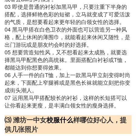
03 即使是普通的衬衫加黑马甲，只要注重下半身的
搭配，选择鲜艳色彩的短裙，立马就变成了可爱活泼
的气质，是想要看起来更年轻的白领女性的选择。
04 黑马甲搭在白色卫衣的外面也可以营造另一种风
格，配上休闲的薄围巾，就能看起来休闲又随性，是
出门游玩或是朋友约会时的好选择。
05 想要营造知性风，又不想看起来太成熟，就要选
择黑马甲配黑色的高统袜。里面搭配白衬衫或T恤，
都能达到你想要得效果。
06 人手一件的白T恤，加上一款黑马甲立刻变得时尚
起来，下面配上窄腿裤或是黑色长袜就能立刻把你变
成街头潮人。
07 运用黑马甲搭配较长的衬衫，这样的长短搭可以
让你看起来更瘦，是丰满白领女性的瘦身选择。
⑶ 潍坊一中女
校服
什么
样哪位好心人，提
供几张照片