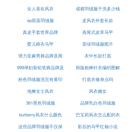
女人喜欢风衣
成都羽绒服干洗多少钱
ep双面羽绒服
皮风衣外套长款
真皮手套世界品牌
燕尾式皮草马甲
婴儿棉衣马甲
茶绿羽绒服图片
弹力亚麻男裤品牌及商
衣中长款打底
999孕妇装铅笔裤品牌及
品
韩版粗棒针衣编织图解
粉色羽绒服洗完有黄印
商品
打底衣修身点吗
视频
地摊女士风衣
风衣嫡女
361黑色羽绒服
品牌乳白色羽绒服
burberry风衣什么颜色
巴宝莉风衣怎么配的衣
这些品牌羽绒服不仅保
影后的马甲红袖小说
服