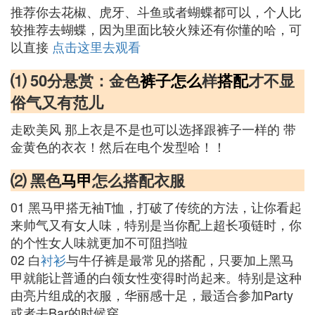
推荐你去花椒、虎牙、斗鱼或者蝴蝶都可以，个人比
较推荐去蝴蝶，因为里面比较火辣还有你懂的哈，可
以直接
点击这里去观看
⑴ 50分悬赏：金色
裤子
怎么
样
搭配
才不显
俗气又有范儿
走欧美风 那上衣是不是也可以选择跟裤子一样的 带
金黄色的衣衣！然后在电个发型哈！！
⑵ 黑色
马甲
怎么搭配衣服
01 黑马甲搭无袖T恤，打破了传统的方法，让你看起
来帅气又有女人味，特别是当你配上超长项链时，你
的个性女人味就更加不可阻挡啦
02 白
衬衫
与牛仔裤是最常见的搭配，只要加上黑马
甲就能让普通的白领女性变得时尚起来。特别是这种
由亮片组成的衣服，华丽感十足，最适合参加Party
或者去Bar的时候穿。