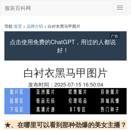
服装百科网
切
换
导
航
导航:
首页
>
品牌介绍
> 白衬衣黑马甲图片
广告
点击使用免费的ChatGPT，用过的人都说
好！
白衬衣黑马甲图片
发布时间：2025-07-15 16:50:04
★、在哪里可以看到那种劲爆的美女主播？