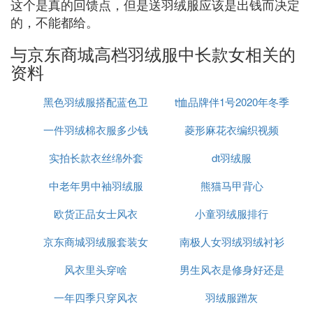
这个是真的回馈点，但是送羽绒服应该是出钱而决定
的，不能都给。
与京东商城高档羽绒服中长款女相关的
资料
黑色羽绒服搭配蓝色卫
t恤品牌伴1号2020年冬季
一件羽绒棉衣服多少钱
衣好看吗
菱形麻花衣编织视频
实拍长款衣丝绵外套
dt羽绒服
中老年男中袖羽绒服
熊猫马甲背心
欧货正品女士风衣
小童羽绒服排行
京东商城羽绒服套装女
南极人女羽绒羽绒衬衫
风衣里头穿啥
男生风衣是修身好还是
一年四季只穿风衣
羽绒服蹭灰
大点好