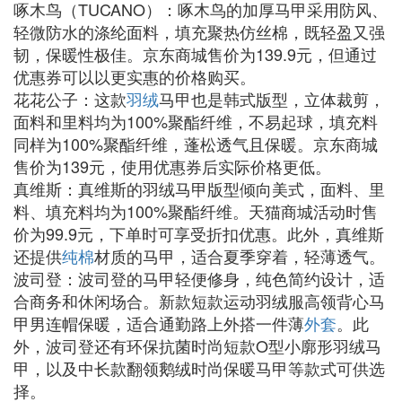
啄木鸟（TUCANO）：啄木鸟的加厚马甲采用防风、
轻微防水的涤纶面料，填充聚热仿丝棉，既轻盈又强
韧，保暖性极佳。京东商城售价为139.9元，但通过
优惠券可以以更实惠的价格购买。
花花公子：这款
羽绒
马甲也是韩式版型，立体裁剪，
面料和里料均为100%聚酯纤维，不易起球，填充料
同样为100%聚酯纤维，蓬松透气且保暖。京东商城
售价为139元，使用优惠券后实际价格更低。
真维斯：真维斯的羽绒马甲版型倾向美式，面料、里
料、填充料均为100%聚酯纤维。天猫商城活动时售
价为99.9元，下单时可享受折扣优惠。此外，真维斯
还提供
纯棉
材质的马甲，适合夏季穿着，轻薄透气。
波司登：波司登的马甲轻便修身，纯色简约设计，适
合商务和休闲场合。新款短款运动羽绒服高领背心马
甲男连帽保暖，适合通勤路上外搭一件薄
外套
。此
外，波司登还有环保抗菌时尚短款O型小廓形羽绒马
甲，以及中长款翻领鹅绒时尚保暖马甲等款式可供选
择。