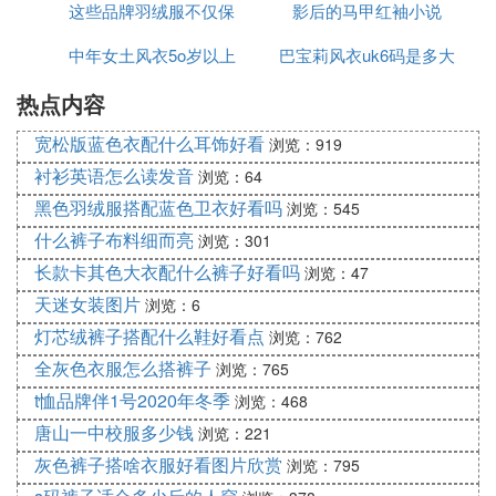
这些品牌羽绒服不仅保
影后的马甲红袖小说
服
中年女土风衣5o岁以上
暖
巴宝莉风衣uk6码是多大
热点内容
宽松版蓝色衣配什么耳饰好看
浏览：919
衬衫英语怎么读发音
浏览：64
黑色羽绒服搭配蓝色卫衣好看吗
浏览：545
什么裤子布料细而亮
浏览：301
长款卡其色大衣配什么裤子好看吗
浏览：47
天迷女装图片
浏览：6
灯芯绒裤子搭配什么鞋好看点
浏览：762
全灰色衣服怎么搭裤子
浏览：765
t恤品牌伴1号2020年冬季
浏览：468
唐山一中校服多少钱
浏览：221
灰色裤子搭啥衣服好看图片欣赏
浏览：795