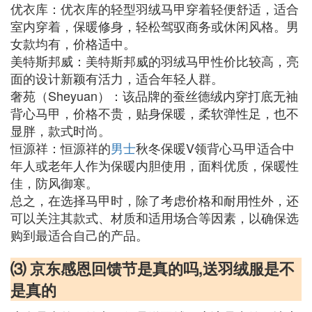
优衣库：优衣库的轻型羽绒马甲穿着轻便舒适，适合
室内穿着，保暖修身，轻松驾驭商务或休闲风格。男
女款均有，价格适中。
美特斯邦威：美特斯邦威的羽绒马甲性价比较高，亮
面的设计新颖有活力，适合年轻人群。
奢苑（Sheyuan）：该品牌的蚕丝德绒内穿打底无袖
背心马甲，价格不贵，贴身保暖，柔软弹性足，也不
显胖，款式时尚。
恒源祥：恒源祥的
男士
秋冬保暖V领背心马甲适合中
年人或老年人作为保暖内胆使用，面料优质，保暖性
佳，防风御寒。
总之，在选择马甲时，除了考虑价格和耐用性外，还
可以关注其款式、材质和适用场合等因素，以确保选
购到最适合自己的产品。
⑶ 京东感恩回馈节是真的吗,送羽绒服是不
是真的