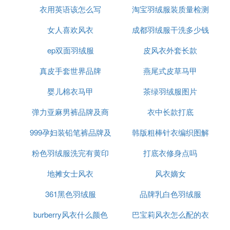
衣用英语该怎么写
淘宝羽绒服装质量检测
女人喜欢风衣
成都羽绒服干洗多少钱
ep双面羽绒服
皮风衣外套长款
真皮手套世界品牌
燕尾式皮草马甲
婴儿棉衣马甲
茶绿羽绒服图片
弹力亚麻男裤品牌及商
衣中长款打底
999孕妇装铅笔裤品牌及
品
韩版粗棒针衣编织图解
粉色羽绒服洗完有黄印
商品
打底衣修身点吗
视频
地摊女士风衣
风衣嫡女
361黑色羽绒服
品牌乳白色羽绒服
burberry风衣什么颜色
巴宝莉风衣怎么配的衣