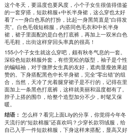
这个冬天，要温度也要风度，小个子女生很值得借鉴
的一套穿搭，短款棉服+中长半身裙，这么穿也太好
看了~一身白色系的打扮，比起一身黑简直是“白得发
亮”。白色毛领短棉服，内搭同色毛衣和中长半身
裙，裙子里面配的是白色打底裤，再加上一双米白色
毛毛鞋，出街这样穿回头率真的很高！
155小个子女生就这么穿吧，颇有秋冬气息的一套。
深棕色短款棉服外套，有些宽松的版型，袖子是个性
的蝙蝠袖，对于微胖女生真的友好，遮肉显瘦效果超
赞的。下身搭配黑色中长半身裙，完全“零出错”的组
合，当然，天冷了光着腿穿裙子是不行的，记得在里
面加上一条黑色打底裤，这样就美丽和温度都有了。
脖子上搭的围巾，给整个造型加分不少，时髦又保
暖。
怎么样？看完上面Lily的分享，你觉得今年冬
结语：
天流行的“短款棉服”还喜欢吗？少穿长款羽绒服，给
自己入手一件短款棉服，下身这样来搭配，显高又好