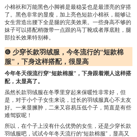
小棉袄和万能黑色小脚裤是最稳妥也是最漂亮的穿搭
了。黑色非常的显瘦，加上亮色短款小棉袄，能够让
女生营造出腰下全是腿的完美效果。一些身高不够的
妹子可以搭配稍微带一点跟的马丁靴或者厚底鞋，腿
部拉长效果特别棒。
❻ 少穿长款羽绒服，今冬流行的“短款棉
服”，下身这样搭配，很显高
今年冬天很流行穿“短款棉服”，下身跟着潮人这样搭
配，太显高了。
虽然长款羽绒服在冬季里穿起来保暖性非常好，但
是，对于小个子女生来说，过长的羽绒服真心不太友
好。一来显臃肿，二来又容易压低个子，简直是有些
难驾驭呢！
所以，在个子上没有什么优势的女生，还是少穿长款
羽绒服吧，试试今年冬天流行的“短款棉服”，显高又