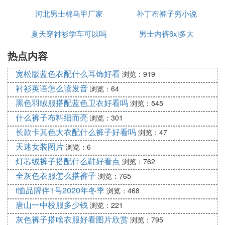
河北男士棉马甲厂家
索
补丁布裤子穷小说
夏天穿衬衫学车可以吗
男士内裤6xl多大
热点内容
宽松版蓝色衣配什么耳饰好看
浏览：919
衬衫英语怎么读发音
浏览：64
黑色羽绒服搭配蓝色卫衣好看吗
浏览：545
什么裤子布料细而亮
浏览：301
长款卡其色大衣配什么裤子好看吗
浏览：47
天迷女装图片
浏览：6
灯芯绒裤子搭配什么鞋好看点
浏览：762
全灰色衣服怎么搭裤子
浏览：765
t恤品牌伴1号2020年冬季
浏览：468
唐山一中校服多少钱
浏览：221
灰色裤子搭啥衣服好看图片欣赏
浏览：795