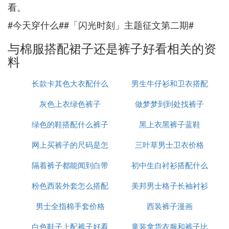
看。
#今天穿什么##「闪光时刻」主题征文第二期#
与棉服搭配裙子还是裤子好看相关的资
料
长款卡其色大衣配什么
男生牛仔衫和卫衣搭配
灰色上衣绿色裤子
裤子好看吗
做梦梦到到处找裤子
什么裤子
绿色的鞋搭配什么裤子
黑上衣黑裤子蓝鞋
网上买裤子的尺码是怎
好看
三叶草男士卫衣价格
隔着裤子都能闻到白带
么算的
初中生白衬衫搭配什么
粉色西装外套怎么搭配
味
美邦男士格子长袖衬衫
外套
男士全指棉手套价格
裤子鞋子
西装裤子漫画
白色鞋子上配裤子好看
童装拿货衣服和裤子比