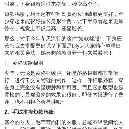
时髦，下身跟着这样来搭配，秒变高个子。
短款棉服，相比起有些难驾驭的长羽绒服更友好，至
少穿起来能很好拉长身形比例，让下半身看起来更加
修长，视觉上不仅显高，还显腿长。
那么，对于今年冬天流行的这件“短款棉服”，下身应
该怎么去搭配更好呢？下面是Lily为大家精心整理出
来的相关穿法，感兴趣的就跟着一起来看看吧！
1、菱格短款棉服
今年，无论是菱格羽绒服，还是菱格棉服都非常流
行，进行了交叉绗缝的制作，这样一件棉服外套，穿
在身上完全没有显臃肿和胖可言。而且它的版型也是
宽松的，显瘦藏肉的效果都很好，即使内搭进行了叠
穿，也不用担心会显胖哦~
2、毛绒拼接短款棉服
寒冷的冬天，毛茸茸面料的衣服，总能不经意间给人