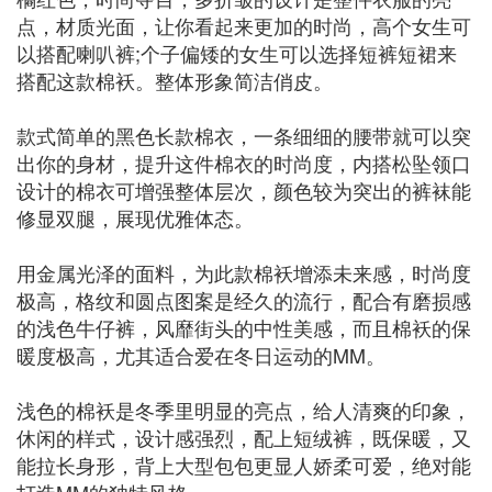
点，材质光面，让你看起来更加的时尚，高个女生可
以搭配喇叭裤;个子偏矮的女生可以选择短裤短裙来
搭配这款棉袄。整体形象简洁俏皮。
款式简单的黑色长款棉衣，一条细细的腰带就可以突
出你的身材，提升这件棉衣的时尚度，内搭松坠领口
设计的棉衣可增强整体层次，颜色较为突出的裤袜能
修显双腿，展现优雅体态。
用金属光泽的面料，为此款棉袄增添未来感，时尚度
极高，格纹和圆点图案是经久的流行，配合有磨损感
的浅色牛仔裤，风靡街头的中性美感，而且棉袄的保
暖度极高，尤其适合爱在冬日运动的MM。
浅色的棉袄是冬季里明显的亮点，给人清爽的印象，
休闲的样式，设计感强烈，配上短绒裤，既保暖，又
能拉长身形，背上大型包包更显人娇柔可爱，绝对能