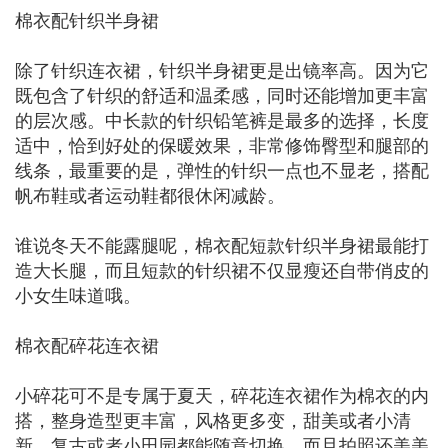
棉衣配针织半身裙
除了针织连衣裙，针织半身裙更是出镜率高。因为它
既包含了针织的舒适和温柔感，同时还能增加更丰富
的层次感。中长款的针织铅笔裤是最多的选择，长度
适中，恰到好处的保暖效果，非常修饰臀型和腿部的
线条，最重要的是，弹性的针织一点也不显老，搭配
帆布鞋或者运动鞋都很休闲减龄。
谁说冬天不能露腿呢，棉衣配短款针织半身裙最能打
造大长腿，而且短款的针织裙不仅显瘦还自带俏皮的
小女生味道哦。
棉衣配碎花连衣裙
小碎花可不是专属于夏天，碎花连衣裙作为棉衣的内
搭，整身造型更丰富，风格更多变，甜美或者小清
新，复古或者小田园都能随意切换，而且拍照还美美