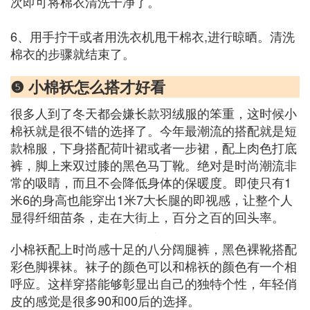
次即可将棉衣清洗干净了。
6、用手拧干或者用洗衣机甩干棉衣,进行晾晒。清洗
棉衣的步骤就结束了。
❺ 小棉袄怎么搭才好看
很多人到了冬天都会嫌长款羽绒服的笨重，这时候小
棉袄就是很不错的选择了。今年最潮流的搭配就是短
款棉服，下身搭配荷叶裙或者一步裙，配上肉色打底
裤，脚上来双过膝的黑色马丁靴。绝对是时尚潮流非
常的吸睛，而且不会降低身体的保暖度。即使只有1
米6的身高也能穿出1米7大长腿的即视感，让整个人
显得纤细苗条，走在大街上，百分之百的回头率。
小棉袄配上时尚感十足的八分阔腿裤，黑色裸靴搭配
彩色脚裸袜。袜子的颜色可以和棉袄的颜色有一个相
呼应。这样穿搭能够彰显出自己的独特个性，年轻俏
皮的感觉是很多90和00后的选择。