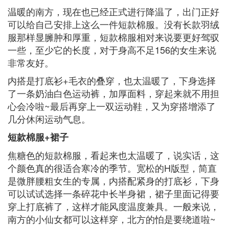
温暖的南方，现在也已经正式进行降温了，出门正好
可以给自己安排上这么一件短款棉服。没有长款羽绒
服那样显臃肿和厚重，短款棉服相对来说要更好驾驭
一些，至少它的长度，对于身高不足156的女生来说
非常友好。
内搭是打底衫+毛衣的叠穿，也太温暖了，下身选择
了一条奶油白色运动裤，加厚面料，穿起来就不用担
心会冷啦~最后再穿上一双运动鞋，又为穿搭增添了
几分休闲运动气息。
短款棉服+裙子
焦糖色的短款棉服，看起来也太温暖了，说实话，这
个颜色真的很适合寒冷的季节。宽松的H版型，简直
是微胖腰粗女生的专属，内搭配紧身的打底衫，下身
可以试试选择一条碎花中长半身裙，裙子里面记得要
穿上打底裤了，这样才能风度温度兼具。一般来说，
南方的小仙女都可以这样穿，北方的怕是要绕道啦~