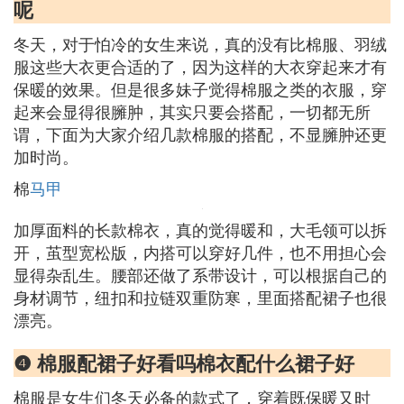
呢
冬天，对于怕冷的女生来说，真的没有比棉服、羽绒
服这些大衣更合适的了，因为这样的大衣穿起来才有
保暖的效果。但是很多妹子觉得棉服之类的衣服，穿
起来会显得很臃肿，其实只要会搭配，一切都无所
谓，下面为大家介绍几款棉服的搭配，不显臃肿还更
加时尚。
棉
马甲
加厚面料的长款棉衣，真的觉得暖和，大毛领可以拆
开，茧型宽松版，内搭可以穿好几件，也不用担心会
显得杂乱生。腰部还做了系带设计，可以根据自己的
身材调节，纽扣和拉链双重防寒，里面搭配裙子也很
漂亮。
❹ 棉服配裙子好看吗棉衣配什么裙子好
棉服是女生们冬天必备的款式了，穿着既保暖又时