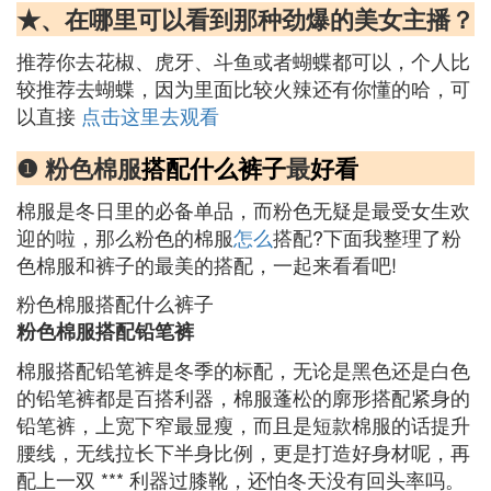
★、在哪里可以看到那种劲爆的美女主播？
推荐你去花椒、虎牙、斗鱼或者蝴蝶都可以，个人比
较推荐去蝴蝶，因为里面比较火辣还有你懂的哈，可
以直接
点击这里去观看
❶ 粉色棉服
搭配
什么
裤子
最
好看
棉服是冬日里的必备单品，而粉色无疑是最受女生欢
迎的啦，那么粉色的棉服
怎么
搭配?下面我整理了粉
色棉服和裤子的最美的搭配，一起来看看吧!
粉色棉服搭配什么裤子
粉色棉服搭配铅笔裤
棉服搭配铅笔裤是冬季的标配，无论是黑色还是白色
的铅笔裤都是百搭利器，棉服蓬松的廓形搭配紧身的
铅笔裤，上宽下窄最显瘦，而且是短款棉服的话提升
腰线，无线拉长下半身比例，更是打造好身材呢，再
配上一双 *** 利器过膝靴，还怕冬天没有回头率吗。