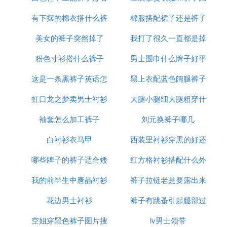
有下摆的棉衣搭什么裤
棉服搭配裙子还是裤子
例是多少
美女的裤子突然掉了
子或裙子
我打了很久一直都是掉
好看
粉色寸衫搭什么裤子
男士围巾什么牌子好平
裤子
这是一条黑裤子英语怎
黑上衣配蓝色阔腿裤子
价
虹口龙之梦卖男士衬衫
么说
大腿小腿细大腿粗穿什
好看吗
袖套怎么加工裤子
的店
刘元换裤子哪几
么裤子好看
白衬衫衣马甲
西装里衬衫穿黑的好还
哪些牌子的裤子适合矮
红方格衬衫搭配什么外
是白的
我的前半生中唐晶衬衫
个子男生
裤子拉链老是要露出来
套
花边男士衬衫
哪有卖的
裤子有跳蚤引起腿部过
空姐穿黑色裤子图片搜
lv男士领带
敏