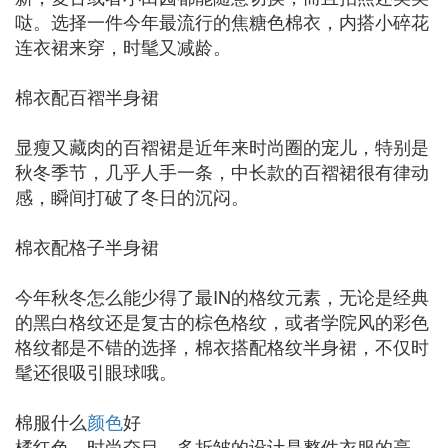
哒。选择一件今年最流行的焦糖色棉衣，内搭小碎花
连衣裙来穿，时髦又减龄。
棉衣配百褶半身裙
显瘦又藏肉的百褶裙是近年来时尚圈的宠儿，特别是
秋冬季节，几乎人手一条，中长款的百褶裙很有律动
感，瞬间打破了冬日的沉闷。
棉衣配格子半身裙
今年秋冬怎么能少得了最IN的格纹元素，无论是经典
的黑白格纹还是复古的棕色格纹，或者学院风的彩色
格纹都是不错的选择，棉衣搭配格纹半身裙，不仅时
髦还很吸引眼球哦。
棉服什么
颜色
好
橘红色，时尚夺目，多折皱的设计是整件衣服的亮