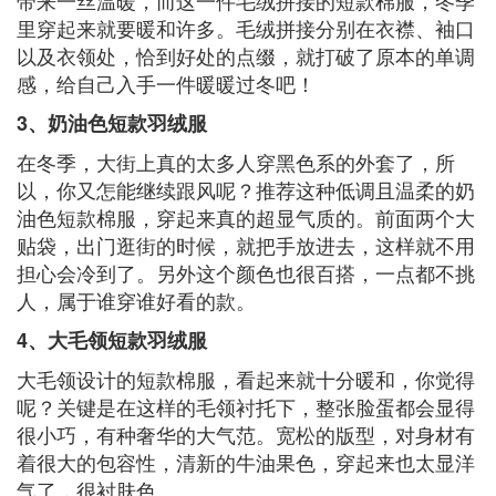
带来一丝温暖，而这一件毛绒拼接的短款棉服，冬季
里穿起来就要暖和许多。毛绒拼接分别在衣襟、袖口
以及衣领处，恰到好处的点缀，就打破了原本的单调
感，给自己入手一件暖暖过冬吧！
3、奶油色短款羽绒服
在冬季，大街上真的太多人穿黑色系的外套了，所
以，你又怎能继续跟风呢？推荐这种低调且温柔的奶
油色短款棉服，穿起来真的超显气质的。前面两个大
贴袋，出门逛街的时候，就把手放进去，这样就不用
担心会冷到了。另外这个颜色也很百搭，一点都不挑
人，属于谁穿谁好看的款。
4、大毛领短款羽绒服
大毛领设计的短款棉服，看起来就十分暖和，你觉得
呢？关键是在这样的毛领衬托下，整张脸蛋都会显得
很小巧，有种奢华的大气范。宽松的版型，对身材有
着很大的包容性，清新的牛油果色，穿起来也太显洋
气了，很衬肤色。