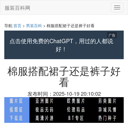
服装百科网
切
换
导
航
导航:
首页
>
男装百科
> 棉服搭配裙子还是裤子好看
广告
点击使用免费的ChatGPT，用过的人都说
好！
棉服搭配裙子还是裤子好
看
发布时间：2025-10-19 20:10:02