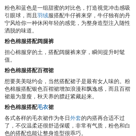
粉色和蓝色是一组甜蜜的对比色，打造视觉冲击感吸
引眼球，而且
羽绒
服搭配牛仔裤来穿，牛仔独有的丹
宁风给你一种休闲年轻的感觉，为整身造型注入随性
洒脱的味道。
粉色棉服搭配阔腿裤
担心棉服穿的土，搭配阔腿裤来穿，瞬间提升时髦
值。
粉色棉服搭配百褶裙
想要美美哒约会，当然搭配裙子是最有女人味的。粉
色棉服搭配银色百褶裙增加浪漫和飘逸感，而且百褶
裙最为显瘦，秋天养的膘赶紧藏起来。
粉色棉服搭配
毛衣
裙
各式各样的毛衣裙作为冬日
外套
的内搭再合适不过
了，不仅温柔还很舒适保暖，非常有气质，粉色和白
色的搭配也能让整身造型很乖巧。