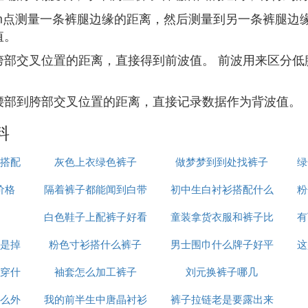
m点测量一条裤腿边缘的距离，然后测量到另一条裤腿边缘的
值。
部交叉位置的距离，直接得到前波值。 前波用来区分低
腰部到胯部交叉位置的距离，直接记录数据作为背波值。
料
搭配
灰色上衣绿色裤子
做梦梦到到处找裤子
绿
价格
隔着裤子都能闻到白带
初中生白衬衫搭配什么
粉
白色鞋子上配裤子好看
味
童装拿货衣服和裤子比
外套
有
是掉
粉色寸衫搭什么裤子
男士围巾什么牌子好平
例是多少
这
穿什
袖套怎么加工裤子
刘元换裤子哪几
价
么外
我的前半生中唐晶衬衫
裤子拉链老是要露出来