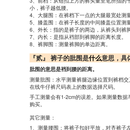
3、前档：从钮扣上方的裤头量至笔所指的
小，裤子越低腰。
4、大腿围：在裤档下一点的大腿最宽处测
5、膝盖围：在裤子长度的中间膝盖位置测
6、外长：指的是裤子的两边，从裤头到裤
7、内长：是指从裆部到裤脚的距离长度。
8、裤脚围：测量裤脚的单边距离。
『贰』 裤子的肶围是
什么
意思，具
肶围的意思是裆到腰的距离。
测量肶围：水平测量裤腿边缘位置到裤档交
在线牛仔裤尺码表上的数据选择尺码。
手工测量会有1-2cm的误差。如果测量
购买。
其它测量：
1、测量腰围：将裤子扣好平放，对齐裤子