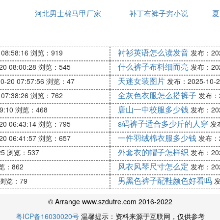
河北男士棉马甲厂家
哪有卖的
补丁布裤子穷小说
夏
衬衫英语怎么读发音
08:58:16
浏览：919
发布：2025
什么裤子布料细而亮
0 08:00:28
浏览：545
发布：2025
天迷女装图片
-20 07:57:56
浏览：47
发布：2025-10-20
全灰色衣服怎么搭裤子
07:38:26
浏览：762
发布：20
唐山一中校服多少钱
9:10
浏览：468
发布：2025
s码裤子适合多少斤的人穿
0 06:43:14
浏览：795
发布
一件羽绒棉衣服多少钱
0 06:41:57
浏览：657
发布：20
外套衣的帽子怎样织
25
浏览：537
发布：2025
风衣风琴尺寸怎么定
览：862
发布：2025
男黑色裤子配鞋颜色好看吗
浏览：79
发
© Arrange www.szdutre.com 2016-2022
粤ICP备16030020号
温馨提示：资料来源于互联网，仅供参考