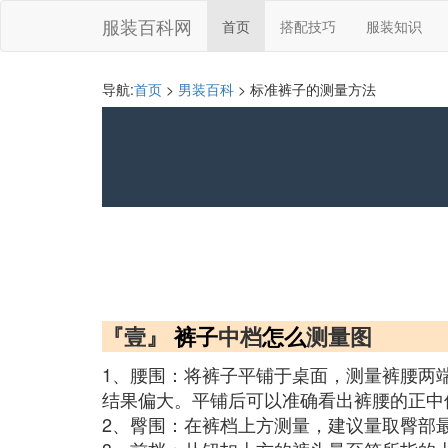
服装百科网
首页
搭配技巧
服装知识
导航:
首页
>
男装百科
> 标准裤子的测量方法
『壹』
裤子
中档
怎么
测量图
1、腰围：将裤子平铺于桌面，测量裤腰两
结果偏大。平铺后可以准确看出裤腰的正中
2、臀围：在裤档上方测量，建议量取臀部