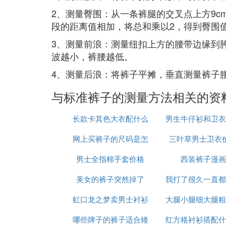
2、测量臀围：从一条裤腿的交叉点上方9c
段的距离值相加，将总和乘以2，得到臀围
3、测量前浪：测量纽扣上方的腰带边缘到胯
波越小，裤腰越低。
4、测量后浪：将裤子平摊，垂直测量裤子
与标准裤子的测量方法相关的资
长款卡其色大衣配什么
男生牛仔衫和卫衣
网上买裤子的尺码是怎
裤子好看吗
三叶草男士卫衣
什么裤子
男士全指棉手套价格
么算的
西装裤子漫画
美女的裤子突然掉了
我打了很久一直都
虹口龙之梦卖男士衬衫
大腿小腿细大腿粗
裤子
哪些牌子的裤子适合矮
的店
红方格衬衫搭配什
么裤子好看