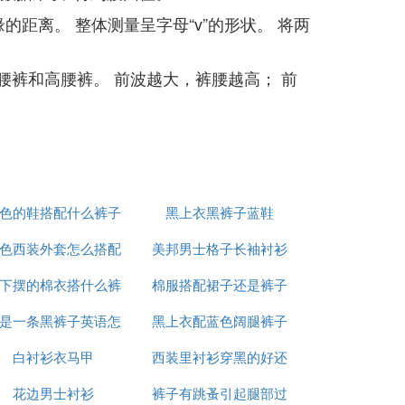
距离。 整体测量呈字母“v”的形状。 将两
腰裤和高腰裤。 前波越大，裤腰越高； 前
色的鞋搭配什么裤子
黑上衣黑裤子蓝鞋
色西装外套怎么搭配
好看
美邦男士格子长袖衬衫
下摆的棉衣搭什么裤
裤子鞋子
棉服搭配裙子还是裤子
是一条黑裤子英语怎
子或裙子
黑上衣配蓝色阔腿裤子
好看
白衬衫衣马甲
么说
西装里衬衫穿黑的好还
好看吗
花边男士衬衫
裤子有跳蚤引起腿部过
是白的