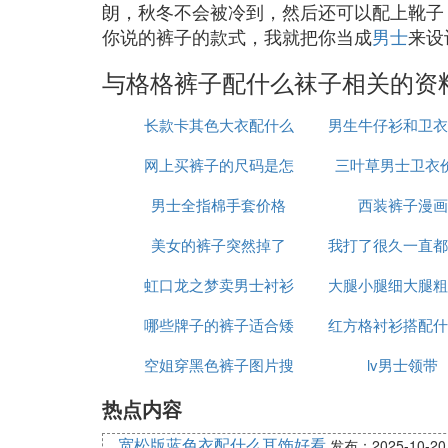
朗，秋冬不会被冷到，然后还可以配上靴子
你说的裤子的款式，我就把你当成
男士
来设
与格格裤子配什么袜子相关的资
长款卡其色大衣配什么
男生牛仔衫和卫衣
网上买裤子的尺码是怎
裤子好看吗
三叶草男士卫衣
什么裤子
男士全指棉手套价格
么算的
西装裤子漫画
美女的裤子突然掉了
我打了很久一直都
虹口龙之梦卖男士衬衫
大腿小腿细大腿粗
裤子
哪些牌子的裤子适合矮
的店
红方格衬衫搭配什
么裤子好看
空姐穿黑色裤子图片搜
个子男生
lv男士领带
套
热点内容
索
宽松版蓝色衣配什么耳饰好看
发布：2025-10-20 