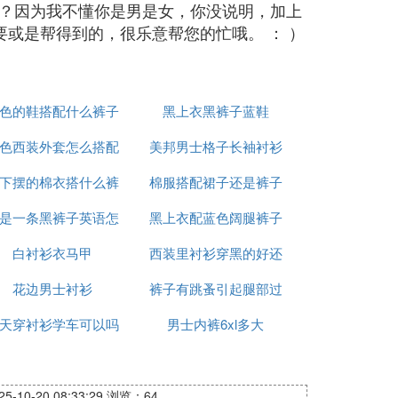
？因为我不懂你是男是女，你没说明，加上
或是帮得到的，很乐意帮您的忙哦。 ： ）
色的鞋搭配什么裤子
黑上衣黑裤子蓝鞋
色西装外套怎么搭配
好看
美邦男士格子长袖衬衫
下摆的棉衣搭什么裤
裤子鞋子
棉服搭配裙子还是裤子
是一条黑裤子英语怎
子或裙子
黑上衣配蓝色阔腿裤子
好看
白衬衫衣马甲
么说
西装里衬衫穿黑的好还
好看吗
花边男士衬衫
裤子有跳蚤引起腿部过
是白的
天穿衬衫学车可以吗
男士内裤6xl多大
敏
-10-20 08:33:29
浏览：64