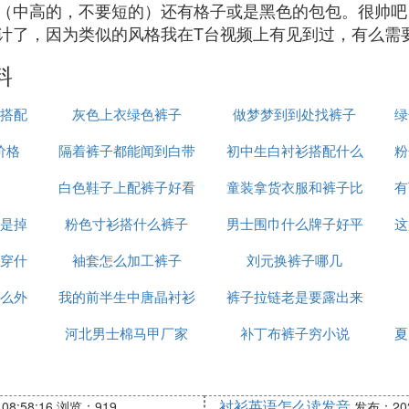
（中高的，不要短的）还有格子或是黑色的包包。很帅吧
计了，因为类似的风格我在T台视频上有见到过，有么需要
料
搭配
灰色上衣绿色裤子
做梦梦到到处找裤子
绿
价格
隔着裤子都能闻到白带
初中生白衬衫搭配什么
粉
白色鞋子上配裤子好看
味
童装拿货衣服和裤子比
外套
有
是掉
粉色寸衫搭什么裤子
男士围巾什么牌子好平
例是多少
这
穿什
袖套怎么加工裤子
刘元换裤子哪几
价
么外
我的前半生中唐晶衬衫
裤子拉链老是要露出来
河北男士棉马甲厂家
哪有卖的
补丁布裤子穷小说
夏
衬衫英语怎么读发音
08:58:16
浏览：919
发布：2025