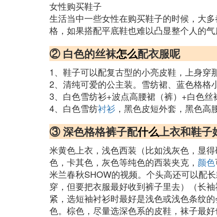
女性购买鞋子
生活当中一些女性在购买鞋子的时候，大多
格，如果搭配平底鞋也难以凸显整个人的气
② 白色的丝袜
怎么
配衣服呢
1、鞋子可以配复古型的小亮皮鞋，上身穿
2、清纯可爱的公主装。雪纺裙、蓝色格格
3、白色雪纺衫+波点高腰裙（裤）+白色丝
4、白色雪纺
衬衫
，黑色皮短外套，黑色高
③ 深色格格裤子配
什么
上衣和鞋子
米黄色上衣，浅色西装（比如浅灰色，显得
色，卡其色，灰色等纯色的西装夹克，
颜色
米兰春秋SHOW的视频。个头高还可以配长
穿，但要把衣服最好收到裤子里去）（长袖
紧，选短袖衬衫时最好是浅色或浅色条纹的
色。棕色，尽量选深色系的皮鞋，袜子最好