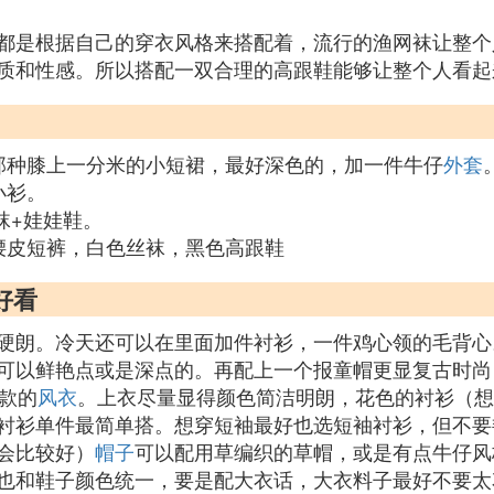
都是根据自己的穿衣风格来搭配着，流行的渔网袜让整个
质和性感。所以搭配一双合理的高跟鞋能够让整个人看起
那种膝上一分米的小短裙，最好深色的，加一件牛仔
外套
小衫。
袜+娃娃鞋。
腰皮短裤，白色丝袜，黑色高跟鞋
好看
硬朗。冷天还可以在里面加件衬衫，一件鸡心领的毛背心
可以鲜艳点或是深点的。再配上一个报童帽更显复古时尚
款的
风衣
。上衣尽量显得颜色简洁明朗，花色的衬衫（想
衬衫单件最简单搭。想穿短袖最好也选短袖衬衫，但不要
会比较好）
帽子
可以配用草编织的草帽，或是有点牛仔风
也和鞋子颜色统一，要是配大衣话，大衣料子最好不要太