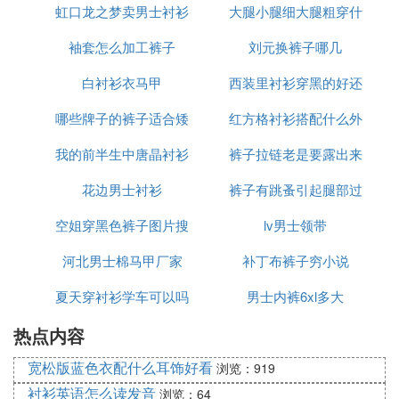
虹口龙之梦卖男士衬衫
么说
大腿小腿细大腿粗穿什
好看吗
袖套怎么加工裤子
的店
刘元换裤子哪几
么裤子好看
白衬衫衣马甲
西装里衬衫穿黑的好还
哪些牌子的裤子适合矮
红方格衬衫搭配什么外
是白的
我的前半生中唐晶衬衫
个子男生
裤子拉链老是要露出来
套
花边男士衬衫
哪有卖的
裤子有跳蚤引起腿部过
空姐穿黑色裤子图片搜
lv男士领带
敏
河北男士棉马甲厂家
索
补丁布裤子穷小说
夏天穿衬衫学车可以吗
男士内裤6xl多大
热点内容
宽松版蓝色衣配什么耳饰好看
浏览：919
衬衫英语怎么读发音
浏览：64