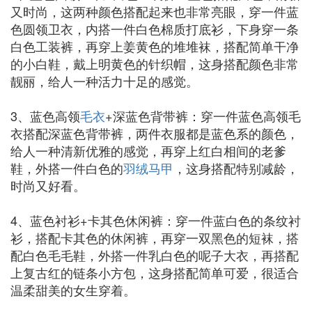
又时尚，这两种颜色搭配起来也非常亮眼，穿一件蓝
色圆领卫衣，内搭一件白色棉质打底衫，下身穿一条
白色工装裤，再穿上姜黄色的堆堆袜，搭配简单干净
的小白鞋，戴上明黄色的针织帽，这身搭配颜色非常
靓丽，给人一种活力十足的感觉。
3、蓝色高领
毛衣
+深蓝色背带裤：穿一件蓝色高领毛
衣搭配深蓝色背带裤，两件衣服都是蓝色系的颜色，
给人一种清新优雅的感觉，再穿上红白相间的老爹
鞋，外搭一件白色的
羽绒
马甲
，这身搭配特别减龄，
时尚又好看。
4、蓝色衬衫+卡其色休闲裤：穿一件蓝白色的条纹衬
衫，搭配卡其色的休闲裤，再穿一双黑色的短袜，搭
配白色毛毛鞋，外搭一件乳白色的呢子大衣，再搭配
上复古红的链条小方包，这身搭配简单可爱，很适合
温柔甜美的女生穿着。