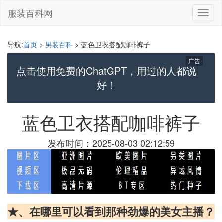
服装百科网
切
换
导
航
导航:
首页
>
男装百科
> 蓝色卫衣搭配咖啡裤子
广告
点击使用免费的ChatGPT，用过的人都说
好！
蓝色卫衣搭配咖啡裤子
发布时间：2025-08-03 02:12:59
★、在哪里可以看到那种劲爆的美女主播？