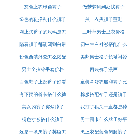
灰色上衣绿色裤子
裤子好看吗
做梦梦到到处找裤子
什么裤子
绿色的鞋搭配什么裤子
黑上衣黑裤子蓝鞋
网上买裤子的尺码是怎
好看
三叶草男士卫衣价格
隔着裤子都能闻到白带
么算的
初中生白衬衫搭配什么
粉色西装外套怎么搭配
味
美邦男士格子长袖衬衫
外套
男士全指棉手套价格
裤子鞋子
西装裤子漫画
白色鞋子上配裤子好看
童装拿货衣服和裤子比
有下摆的棉衣搭什么裤
棉服搭配裙子还是裤子
例是多少
美女的裤子突然掉了
子或裙子
我打了很久一直都是掉
好看
粉色寸衫搭什么裤子
男士围巾什么牌子好平
裤子
这是一条黑裤子英语怎
黑上衣配蓝色阔腿裤子
价