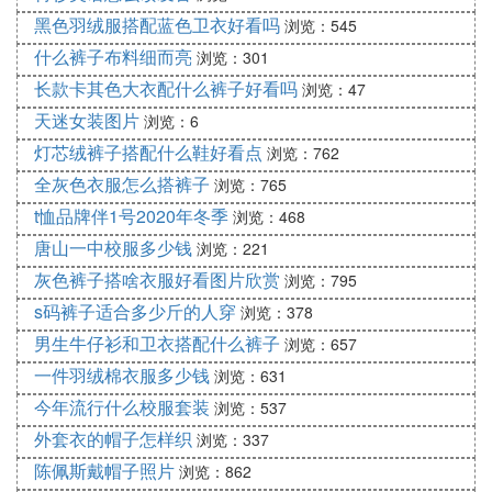
黑色羽绒服搭配蓝色卫衣好看吗
浏览：545
什么裤子布料细而亮
浏览：301
长款卡其色大衣配什么裤子好看吗
浏览：47
天迷女装图片
浏览：6
灯芯绒裤子搭配什么鞋好看点
浏览：762
全灰色衣服怎么搭裤子
浏览：765
t恤品牌伴1号2020年冬季
浏览：468
唐山一中校服多少钱
浏览：221
灰色裤子搭啥衣服好看图片欣赏
浏览：795
s码裤子适合多少斤的人穿
浏览：378
男生牛仔衫和卫衣搭配什么裤子
浏览：657
一件羽绒棉衣服多少钱
浏览：631
今年流行什么校服套装
浏览：537
外套衣的帽子怎样织
浏览：337
陈佩斯戴帽子照片
浏览：862