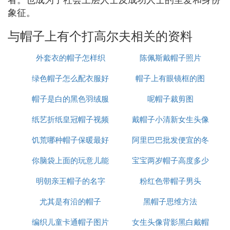
象征。
与帽子上有个打高尔夫相关的资料
外套衣的帽子怎样织
陈佩斯戴帽子照片
绿色帽子怎么配衣服好
帽子上有眼镜框的图
帽子是白的黑色羽绒服
看图片
呢帽子裁剪图
纸艺折纸皇冠帽子视频
戴帽子小清新女生头像
饥荒哪种帽子保暖最好
阿里巴巴批发便宜的冬
你脑袋上面的玩意儿能
宝宝两岁帽子高度多少
天帽子
明朝亲王帽子的名字
算个帽子吗
粉红色带帽子男头
厘米
尤其是有沿的帽子
黑帽子思维方法
编织儿童卡通帽子图片
女生头像背影黑白戴帽