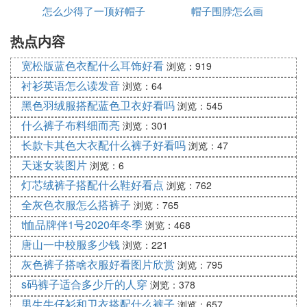
怎么少得了一顶好帽子
帽子围脖怎么画
热点内容
呢
宽松版蓝色衣配什么耳饰好看
浏览：919
衬衫英语怎么读发音
浏览：64
黑色羽绒服搭配蓝色卫衣好看吗
浏览：545
什么裤子布料细而亮
浏览：301
长款卡其色大衣配什么裤子好看吗
浏览：47
天迷女装图片
浏览：6
灯芯绒裤子搭配什么鞋好看点
浏览：762
全灰色衣服怎么搭裤子
浏览：765
t恤品牌伴1号2020年冬季
浏览：468
唐山一中校服多少钱
浏览：221
灰色裤子搭啥衣服好看图片欣赏
浏览：795
s码裤子适合多少斤的人穿
浏览：378
男生牛仔衫和卫衣搭配什么裤子
浏览：657