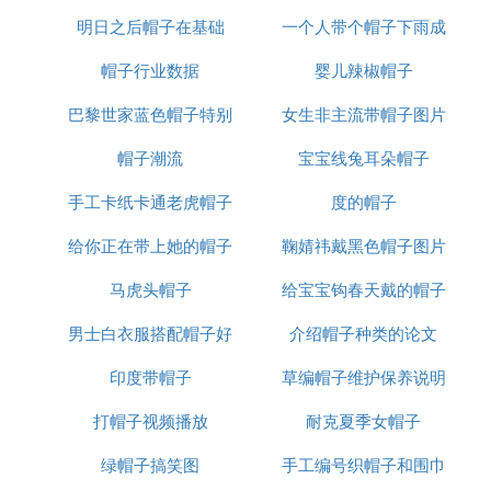
明日之后帽子在基础
大全
一个人带个帽子下雨成
子
帽子行业数据
婴儿辣椒帽子
语
巴黎世家蓝色帽子特别
女生非主流带帽子图片
帽子潮流
宝宝线兔耳朵帽子
手工卡纸卡通老虎帽子
度的帽子
给你正在带上她的帽子
鞠婧祎戴黑色帽子图片
马虎头帽子
英语
给宝宝钩春天戴的帽子
男士白衣服搭配帽子好
介绍帽子种类的论文
印度带帽子
看吗
草编帽子维护保养说明
打帽子视频播放
耐克夏季女帽子
绿帽子搞笑图
手工编号织帽子和围巾