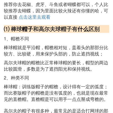
推荐你去花椒、虎牙、斗鱼或者蝴蝶都可以，个人比
较推荐去蝴蝶，因为里面比较火辣还有你懂的哈，可
以直接
点击这里去观看
⑴ 棒球
帽子
和高尔夫球帽子有
什么
区别
1、帽檐不同
棒球帽就是平沿帽，帽檐相对短，盖着头的那部分比
较方、比较硬，用来保护头部的，防止遮挡视线；
高尔夫球帽的帽檐比正常棒球帽的要长，帽型的两边
比较圆滑，多数是为了遮挡阳光和保持视线。
2、种类不同
棒球帽：训练版帽子的帽檐，设计得有一定的弧度；
而比赛版帽子的帽檐是没有弧度的，也就是现在最常
见的直檐帽。直檐帽是可以用手一点点掰成弯檐的。
高尔夫的帽子有很多种，最常见的是适合打网球的那