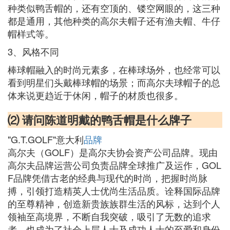
种类似鸭舌帽的，还有空顶的、镂空网眼的，这三种
都是通用，其他种类的高尔夫帽子还有渔夫帽、牛仔
帽样式等。
3、风格不同
棒球帽融入的时尚元素多，在棒球场外，也经常可以
看到明星们头戴棒球帽的场景；而高尔夫球帽子的总
体来说更趋近于休闲，帽子的材质也很多。
⑵ 请问陈道明戴的鸭舌帽是什么牌子
"G.T.GOLF"意大利
品牌
高尔夫（GOLF）是高尔夫协会资产公司品牌。现由
高尔夫品牌运营公司负责品牌全球推广及运作，GOL
F品牌凭借古老的经典与现代的时尚，把握时尚脉
搏，引领打造精英人士优尚生活品质。诠释国际品牌
的至尊精神，创造新贵族族群生活的风标，达到个人
领袖至高境界，不断自我突破，吸引了无数的追求
者。也成为了社会上层人士及成功人士的至爱和身份